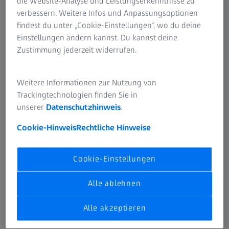
die Website-Analyse und Leistungserkenntnisse zu
schwer zu finden ist. Denn diese Art ist vom Aussterben
verbessern. Weitere Infos und Anpassungsoptionen
bedroht. Wenn man endlich die Gelegenheit hat, mehrere
findest du unter „Cookie-Einstellungen“, wo du deine
dieser beeindruckenden Vögel mit dem Fernglas zu
Einstellungen ändern kannst. Du kannst deine
beobachten - dank Geduld, Erfahrung und der richtigen
Zustimmung jederzeit widerrufen.
Ausrüstung -, ist dies ein einzigartiger und
unvergesslicher Moment im Leben.
Weitere Informationen zur Nutzung von
Trackingtechnologien finden Sie in
unserer
Datenschutzhinweis
.
Cookie-Hinweis
Rechtliche Hinweise
ZEISS NATURBEOBACHTUNG
Produkte
Cookie-Einstellungen
Alle ablehnen
Alle akzeptieren