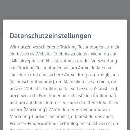
Datenschutzeinstellungen
ZEISS Naturbeobachtung
Wir nutzen verschiedene Tracking-Technologien, um dir
Mehr Entdeckungen.
ein besseres Website-Erlebnis zu bieten. Wenn du auf
„Alle akzeptieren“ klickst, stimmst du der Verwendung
von Tracking-Technologien zu, um Anmeldedaten zu
speichern und eine sichere Anmeldung zu ermöglichen
(technisch notwendig), um Statistiken zu sammeln, die
unsere Website-Funktionalität verbessern (Statistiken),
um erweiterte Funktionen bereitzustellen (funktional)
Naturliebhaber flüchten aus den Gewohnheiten des
und um auf deine Interessen zugeschnittene Inhalte zu
Alltags. Sie suchen den engeren Kontakt zu sich selbst und
liefern (Marketing). Wenn du der Verwendung von
den besonderen Dingen der Welt. Wie die
Marketing-Cookies zustimmst, erlaubst du uns auch,
Vogelbeobachter, die sich auf die Suche nach dem
Browser-Fingerprinting-Technologien zu aktivieren, um
Waldrapp in Marokko machten. Ein Vogel, der besonders