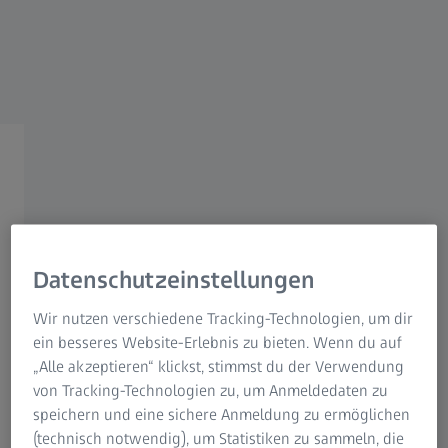
ZEISS NATURBEOBACHTUNG
ZEISS Wildkameras
Die Natur ist nur einen Klick
entfernt.
Datenschutzeinstellungen
Wir nutzen verschiedene Tracking-Technologien, um dir
ein besseres Website-Erlebnis zu bieten. Wenn du auf
„Alle akzeptieren“ klickst, stimmst du der Verwendung
von Tracking-Technologien zu, um Anmeldedaten zu
Die Vogelbeobachtung hört nicht auf, wenn Sie nach
speichern und eine sichere Anmeldung zu ermöglichen
Hause gehen. Mit den Trailcams von ZEISS können Sie Ihre
(technisch notwendig), um Statistiken zu sammeln, die
Lieblingsorte aus der Ferne überwachen und