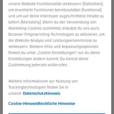
unsere Website-Funktionalität verbessern (Statistiken),
Verhaltensweisen festhalten, die oft unbemerkt bleiben –
um erweiterte Funktionen bereitzustellen (funktional)
Nisten, Futtersuche oder seltene nächtliche Aktivitäten. Sie
und um auf deine Interessen zugeschnittene Inhalte zu
wurden für eine unauffällige Beobachtung entwickelt und
liefern (Marketing). Wenn du der Verwendung von
fügen sich nahtlos in jede natürliche Umgebung ein.
Marketing-Cookies zustimmst, erlaubst du uns auch,
Browser-Fingerprinting-Technologien zu aktivieren, um
die Website-Analyse und Leistungserkenntnisse zu
verbessern. Weitere Infos und Anpassungsoptionen
findest du unter „Cookie-Einstellungen“, wo du deine
Einstellungen ändern kannst. Du kannst deine
ZEISS WILDKAMERAS
Zustimmung jederzeit widerrufen.
 3
ZEISS Secacam 5
obachter.
Der kompakte Beobac
Weitere Informationen zur Nutzung von
Trackingtechnologien finden Sie in
unserer
Datenschutzhinweis
.
Cookie-Hinweis
Rechtliche Hinweise