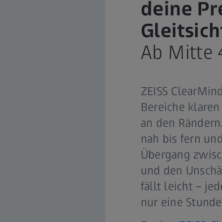
deine P
Gleitsich
Ab Mitte 
ZEISS ClearMind
Bereiche klaren
an den Rändern.
nah bis fern un
Übergang zwisc
und den Unschä
fällt leicht – je
nur eine Stunde