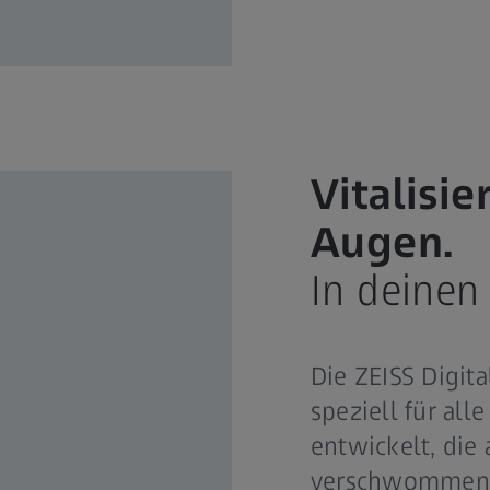
Vitalisi
Augen.
In deinen
Die ZEISS Digit
speziell für al
entwickelt, di
verschwommenes