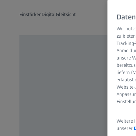
Einstärken
Digital
Gleitsicht
Daten
Wir nutze
zu bieten
Tracking
Anmeldun
unsere We
bereitzus
liefern 
erlaubst 
Website-
Anpassun
Einstell
Weitere 
unserer