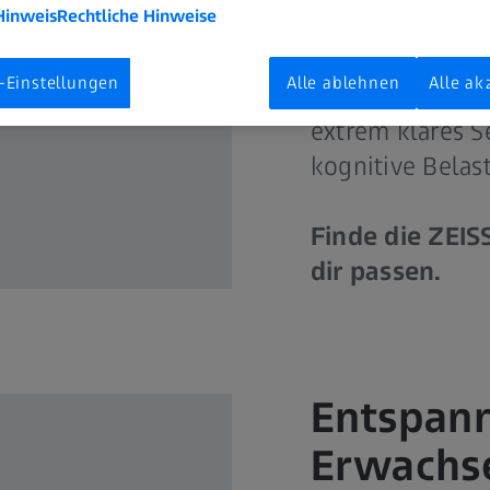
Hinweis
Rechtliche Hinweise
ClearMind Brill
bahnbrechende 
-Einstellungen
Alle ablehnen
Alle ak
mit Einblicken,
extrem klares S
kognitive Belas
Finde die ZEISS
dir passen.
Entspann
Erwachs