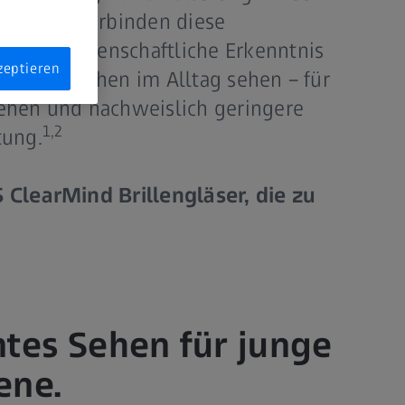
engläser verbinden diese
neurowissenschaftliche Erkenntnis
zeptieren
 wie Menschen im Alltag sehen – für
ehen und nachweislich geringere
1,2
tung.
 ClearMind Brillengläser, die zu
tes Sehen für junge
ene.