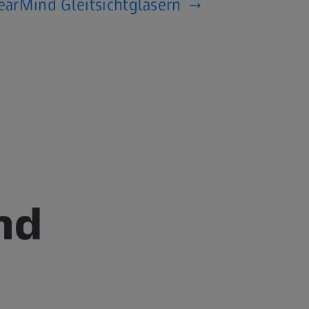
earMind Gleitsichtgläsern
nd