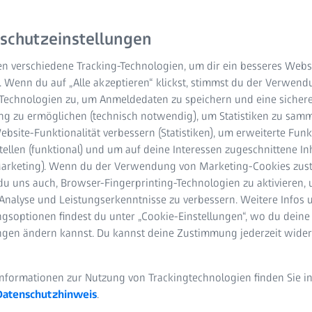
schutzeinstellungen
n verschiedene Tracking-Technologien, um dir ein besseres Websi
. Wenn du auf „Alle akzeptieren“ klickst, stimmst du der Verwen
Wähl
-Technologien zu, um Anmeldedaten zu speichern und eine sicher
g zu ermöglichen (technisch notwendig), um Statistiken zu samm
ZEIS
bsite-Funktionalität verbessern (Statistiken), um erweiterte Fun
tellen (funktional) und um auf deine Interessen zugeschnittene In
(Marketing). Wenn du der Verwendung von Marketing-Cookies zus
Brill
du uns auch, Browser-Fingerprinting-Technologien zu aktivieren, 
Analyse und Leistungserkenntnisse zu verbessern. Weitere Infos 
gsoptionen findest du unter „Cookie-Einstellungen“, wo du deine
ungen ändern kannst. Du kannst deine Zustimmung jederzeit wider
Unsere Studien 
Informationen zur Nutzung von Trackingtechnologien finden Sie i
muss dein Gehir
Datenschutzhinweis
.
füllen – das erh