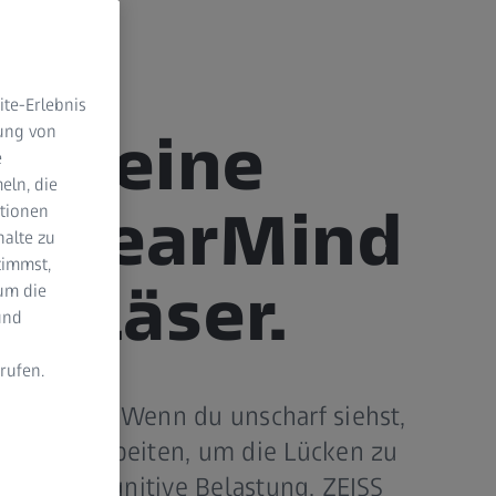
te-Erlebnis
dung von
e deine
e
eln, die
S ClearMind
ktionen
halte zu
timmst,
engläser.
um die
und
rufen.
beweisen: Wenn du unscharf siehst,
n
n mehr arbeiten, um die Lücken zu
öht die kognitive Belastung. ZEISS