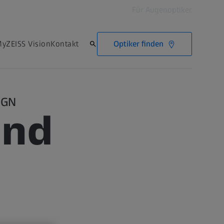
Für Augenoptiker
Optiker finden
yZEISS Vision
Kontakt
IGN
ind