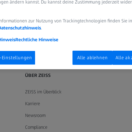
ungen ändern kannst. Du kannst deine Zustimmung jederzeit wider
ine Fragen.
Informationen zur Nutzung von Trackingtechnologien finden Sie i
Datenschutzhinweis
.
Hinweis
Rechtliche Hinweise
ZEISS Sunlens
Informationen über Restrisiken
ZEISS Gruppe
-Einstellungen
Alle ablehnen
Alle ak
ÜBER ZEISS
ZEISS im Überblick
Karriere
Newsroom
Compliance