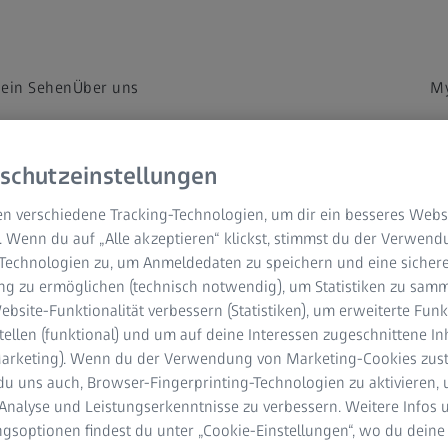
dein Sehen
Über uns
My
schutzeinstellungen
d Augengesundheit –
n verschiedene Tracking-Technologien, um dir ein besseres Websi
. Wenn du auf „Alle akzeptieren“ klickst, stimmst du der Verwen
-Technologien zu, um Anmeldedaten zu speichern und eine sicher
g zu ermöglichen (technisch notwendig), um Statistiken zu samm
n Sehen zu verstehen.
bsite-Funktionalität verbessern (Statistiken), um erweiterte Fun
tellen (funktional) und um auf deine Interessen zugeschnittene In
(Marketing). Wenn du der Verwendung von Marketing-Cookies zus
du uns auch, Browser-Fingerprinting-Technologien zu aktivieren, 
Analyse und Leistungserkenntnisse zu verbessern. Weitere Infos 
gsoptionen findest du unter „Cookie-Einstellungen“, wo du deine