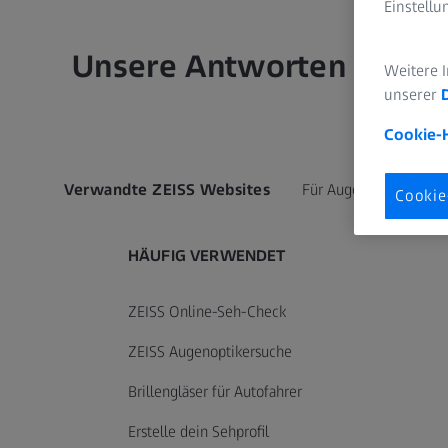
Einstell
Unsere Antworten auf de
Weitere 
unserer
Cookie-
Verwandte ZEISS Websites
Für Augenoptiker
Cookie
HÄUFIG VERWENDET
ZEISS Online-Seh-Check
ZEISS Augenoptikersuche
Brillengläser für Autofahrer
Erstelle dein Sehprofil