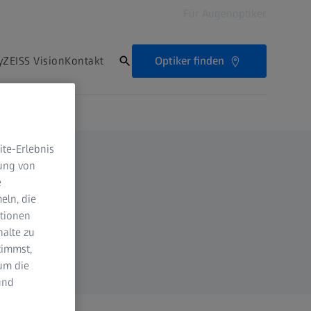
Für Augenoptiker
Optiker finden
ZEISS Vision
Kontakt
te-Erlebnis
dung von
e
eln, die
ktionen
halte zu
timmst,
um die
und