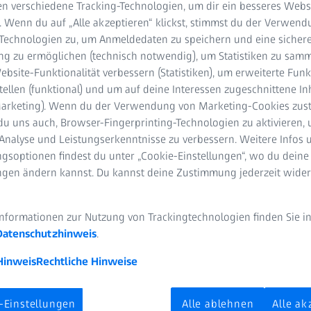
as.
n verschiedene Tracking-Technologien, um dir ein besseres Websi
. Wenn du auf „Alle akzeptieren“ klickst, stimmst du der Verwen
-Technologien zu, um Anmeldedaten zu speichern und eine sicher
g zu ermöglichen (technisch notwendig), um Statistiken zu samm
bsite-Funktionalität verbessern (Statistiken), um erweiterte Fun
tellen (funktional) und um auf deine Interessen zugeschnittene In
(Marketing). Wenn du der Verwendung von Marketing-Cookies zus
du uns auch, Browser-Fingerprinting-Technologien zu aktivieren, 
Analyse und Leistungserkenntnisse zu verbessern. Weitere Infos 
Kameras bieten feste Brennweiten mit präzisem manuellem Fokus u
gsoptionen findest du unter „Cookie-Einstellungen“, wo du deine
 Sie sind bekannt für ihre hochwertige Verarbeitung und bieten 
ungen ändern kannst. Du kannst deine Zustimmung jederzeit wider
egendäres Bokeh. Im Gegensatz zu Standard-Autofokus-Objektiven 
uellen Fokus und unterstützen gleichzeitig die automatischen Fu
us-Serie maximiert die Leistung hochauflösender Kameras, die Otu
Informationen zur Nutzung von Trackingtechnologien finden Sie i
Vollformatkameras und die Classic-Serie bietet bewährtes optisch
Datenschutzhinweis
.
Metallgehäuse. Alle sind mit Canon EF-Mount und Nikon F-Mount 
Hinweis
Rechtliche Hinweise
-Einstellungen
Alle ablehnen
Alle ak