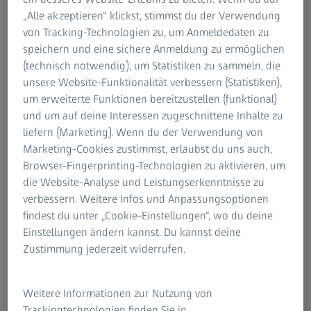
Informationen zu Produkten und Themen rund um den
„Alle akzeptieren“ klickst, stimmst du der Verwendung
strategischen Geschäftsbereich ZEISS Photonics & Optics
von Tracking-Technologien zu, um Anmeldedaten zu
für Journalisten, Blogger und andere Interessierte.
speichern und eine sichere Anmeldung zu ermöglichen
(technisch notwendig), um Statistiken zu sammeln, die
unsere Website-Funktionalität verbessern (Statistiken),
um erweiterte Funktionen bereitzustellen (funktional)
Pressemitteilungen
und um auf deine Interessen zugeschnittene Inhalte zu
liefern (Marketing). Wenn du der Verwendung von
Marketing-Cookies zustimmst, erlaubst du uns auch,
Browser-Fingerprinting-Technologien zu aktivieren, um
die Website-Analyse und Leistungserkenntnisse zu
verbessern. Weitere Infos und Anpassungsoptionen
findest du unter „Cookie-Einstellungen“, wo du deine
Einstellungen ändern kannst. Du kannst deine
Zustimmung jederzeit widerrufen.
Weitere Informationen zur Nutzung von
28. JULI 2026
Trackingtechnologien finden Sie in