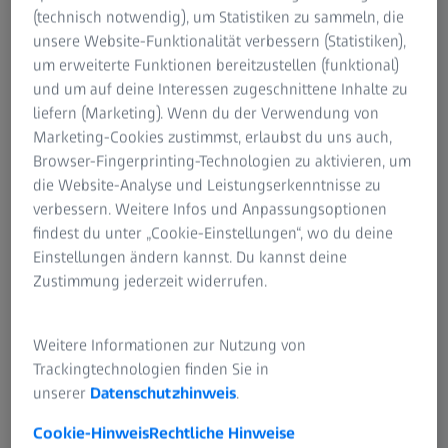
(technisch notwendig), um Statistiken zu sammeln, die
unsere Website-Funktionalität verbessern (Statistiken),
um erweiterte Funktionen bereitzustellen (funktional)
und um auf deine Interessen zugeschnittene Inhalte zu
liefern (Marketing). Wenn du der Verwendung von
Marketing-Cookies zustimmst, erlaubst du uns auch,
Browser-Fingerprinting-Technologien zu aktivieren, um
Sicher anbringen
die Website-Analyse und Leistungserkenntnisse zu
verbessern. Weitere Infos und Anpassungsoptionen
Bringe die Wildkamera bequem an ihrem Einsatzort
findest du unter „Cookie-Einstellungen“, wo du deine
mittels Gurt, Kabelschloss oder Stativgewinde (nicht im
Einstellungen ändern kannst. Du kannst deine
Lieferumfang enthalten) an und starte dank Plug-and-Play
Zustimmung jederzeit widerrufen.
direkt mit der Überwachung. Denn Batterien, SD- und
SIM-Karte sind bereits installiert.
Weitere Informationen zur Nutzung von
Trackingtechnologien finden Sie in
unserer
Datenschutzhinweis
.
Cookie-Hinweis
Rechtliche Hinweise
Einfach aktivieren