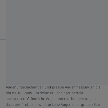
PhotoFusion X Gläser und polarisierte Versionen mit
vollständigem UV-Schutz an. ZEISS hat so viele modische
Farben, Farbverläufe und Oberflächen im Sortiment – da
kann es schwerfallen, sich für nur eine Brille zu
entscheiden.
Welche Art von Augentest kann ich in einem ZEISS
VISION CENTER durchführen lassen?
Wir verwenden modernste ZEISS Technologie, um alle für
deine Sehgesundheit erforderlichen Augentests
durchzuführen – von Sehtests über klassische
Augenuntersuchungen und präzise Augenmessungen bis
hin zu 3D-Scans, um deine Brillengläser perfekt
anzupassen. Gründliche Augenuntersuchungen tragen
dazu bei, Probleme wie trockene Augen oder grauen Star