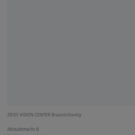
ZEISS VISION CENTER Braunschweig
Finde uns
Unser Team
Adresse
ZEISS VISION CENTER Braunschweig
Altstadtmarkt 8