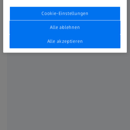
Cookie-Einstellungen
Alle ablehnen
Alle akzeptieren
91 Bewertungen
Geschlossen · öffnet Dienstag um 9:30
Öffnungszeiten
Standort
Präzises Sehen und individuelle Beratung – dein ZEISS
VISION CENTER Braunschweig