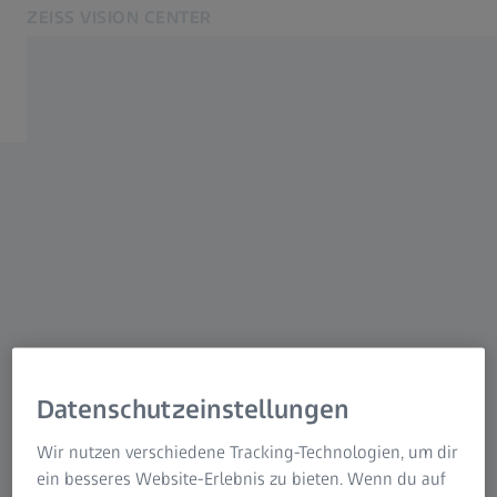
ZEISS VISION CENTER
Öffnet sich in einem neuen Tab
ZEISS Vision für Endkonsumenten
Verwandte ZEISS Websites
Für Endkonsumenten
Für Augenoptiker
Informationen über Restrisiken
ZEISS Gruppe
Datenschutzeinstellungen
Wir nutzen verschiedene Tracking-Technologien, um dir
ein besseres Website-Erlebnis zu bieten. Wenn du auf