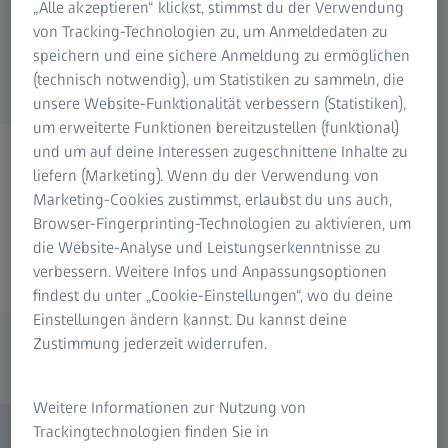
„Alle akzeptieren“ klickst, stimmst du der Verwendung
von Tracking-Technologien zu, um Anmeldedaten zu
speichern und eine sichere Anmeldung zu ermöglichen
(technisch notwendig), um Statistiken zu sammeln, die
unsere Website-Funktionalität verbessern (Statistiken),
um erweiterte Funktionen bereitzustellen (funktional)
Entdecke spannende Jobs
und um auf deine Interessen zugeschnittene Inhalte zu
liefern (Marketing). Wenn du der Verwendung von
im ZEISS VISION CENTER
Marketing-Cookies zustimmst, erlaubst du uns auch,
Saarbrücken
Browser-Fingerprinting-Technologien zu aktivieren, um
die Website-Analyse und Leistungserkenntnisse zu
verbessern. Weitere Infos und Anpassungsoptionen
findest du unter „Cookie-Einstellungen“, wo du deine
Einstellungen ändern kannst. Du kannst deine
Aktuelle Stellenangebote
Zustimmung jederzeit widerrufen.
im ZEISS VISION CENTER Saarbrücken
Weitere Informationen zur Nutzung von
Trackingtechnologien finden Sie in