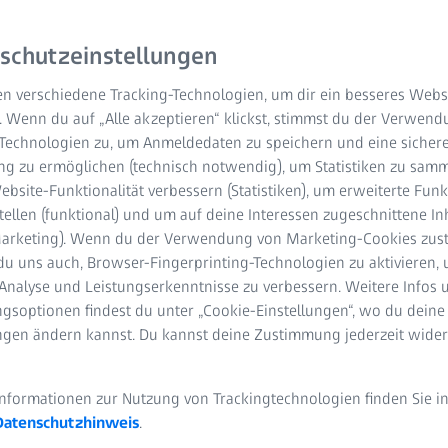
ker in Bremen
schutzeinstellungen
ute einen Termin!
n verschiedene Tracking-Technologien, um dir ein besseres Websi
. Wenn du auf „Alle akzeptieren“ klickst, stimmst du der Verwen
-Technologien zu, um Anmeldedaten zu speichern und eine sicher
g zu ermöglichen (technisch notwendig), um Statistiken zu samm
bsite-Funktionalität verbessern (Statistiken), um erweiterte Fun
tellen (funktional) und um auf deine Interessen zugeschnittene In
(Marketing). Wenn du der Verwendung von Marketing-Cookies zus
du uns auch, Browser-Fingerprinting-Technologien zu aktivieren, 
Analyse und Leistungserkenntnisse zu verbessern. Weitere Infos 
gsoptionen findest du unter „Cookie-Einstellungen“, wo du deine
ungen ändern kannst. Du kannst deine Zustimmung jederzeit wider
Informationen zur Nutzung von Trackingtechnologien finden Sie i
Datenschutzhinweis
.