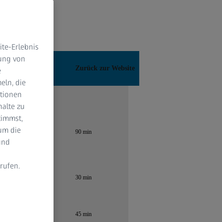
te-Erlebnis
dung von
e
eln, die
ktionen
halte zu
timmst,
um die
und
rufen.
n