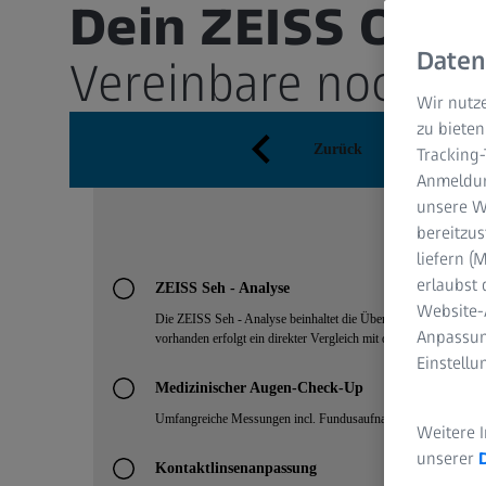
Dein ZEISS Opti
Daten
Vereinbare noch he
Wir nutze
zu bieten
Tracking
Anmeldun
unsere We
bereitzus
liefern 
erlaubst 
Website-
Anpassun
Einstell
Weitere 
unserer