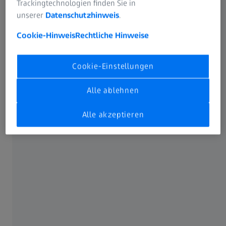
Trackingtechnologien finden Sie in
unserer
Datenschutzhinweis
.
Cookie-Hinweis
Rechtliche Hinweise
Cookie-Einstellungen
Alle ablehnen
Alle akzeptieren
Binokularsehen in allen
Entfernungsbereichen
ZEISS PRESBYOND
ist die klare Wahl für die immer
größer werdende Gruppe von Patienten mit Presbyopie.
Unter Berücksichtigung der natürlich auftretenden
sphärischen Aberrationen des Auges erweitert
®
PRESBYOND
die Möglichkeiten der individuellen Ablation