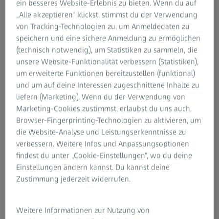
ein besseres Website-Erlebnis zu bieten. Wenn du auf
„Alle akzeptieren“ klickst, stimmst du der Verwendung
von Tracking-Technologien zu, um Anmeldedaten zu
Ein Blick auf die Unterschiede mit ZEISS
speichern und eine sichere Anmeldung zu ermöglichen
PRESBYOND
(technisch notwendig), um Statistiken zu sammeln, die
unsere Website-Funktionalität verbessern (Statistiken),
Dr. Anton van Heerden, Eye Laser Specialists (Australien)
um erweiterte Funktionen bereitzustellen (funktional)
und um auf deine Interessen zugeschnittene Inhalte zu
liefern (Marketing). Wenn du der Verwendung von
Marketing-Cookies zustimmst, erlaubst du uns auch,
Browser-Fingerprinting-Technologien zu aktivieren, um
die Website-Analyse und Leistungserkenntnisse zu
verbessern. Weitere Infos und Anpassungsoptionen
findest du unter „Cookie-Einstellungen“, wo du deine
Einstellungen ändern kannst. Du kannst deine
Zustimmung jederzeit widerrufen.
Weitere Informationen zur Nutzung von