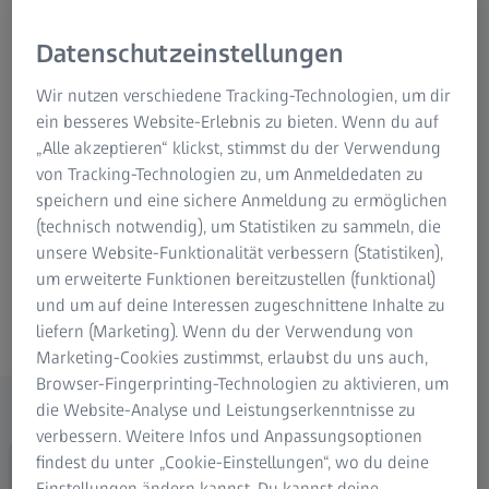
Etablierung neuer Klinikzweige
.
Für Investoren
ZEISS Gruppe Deutschland
Datenschutzeinstellungen
Unsere Lösungen bieten Ihnen einen
Start-Booster
für Ihr
Vorhaben und
Flexibilität bei der Rückzahlung
. Sie
Wir nutzen verschiedene Tracking-Technologien, um dir
können von
variablen Investitionsrahmen und
ein besseres Website-Erlebnis zu bieten. Wenn du auf
progressiver Ratengestaltung
profitieren.
„Alle akzeptieren“ klickst, stimmst du der Verwendung
von Tracking-Technologien zu, um Anmeldedaten zu
Wenn Ihnen Sicherheit wichtig ist, haben wir auch ein
speichern und eine sichere Anmeldung zu ermöglichen
Rundum-sorglos-Paket
, das
Serviceleistungen
für
(technisch notwendig), um Statistiken zu sammeln, die
Wartung und Reparatur abdeckt und Ihnen die Flexibilität
unsere Website-Funktionalität verbessern (Statistiken),
bietet,
Investitionsgüter
nach Ende der Finanzierung
um erweiterte Funktionen bereitzustellen (funktional)
zurückzugeben
.
und um auf deine Interessen zugeschnittene Inhalte zu
liefern (Marketing). Wenn du der Verwendung von
Marketing-Cookies zustimmst, erlaubst du uns auch,
Browser-Fingerprinting-Technologien zu aktivieren, um
Unser empfohlener Lösungsbaustein
die Website-Analyse und Leistungserkenntnisse zu
verbessern. Weitere Infos und Anpassungsoptionen
findest du unter „Cookie-Einstellungen“, wo du deine