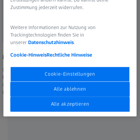
Einstellungen ändern kannst. Du kannst deine
Zustimmung jederzeit widerrufen.
Weitere Informationen zur Nutzung von
Trackingtechnologien finden Sie in
unserer
Datenschutzhinweis
.
Cookie-Hinweis
Rechtliche Hinweise
Miete All-In
Neugründer können hier bis zu 150.000€
Cookie-Einstellungen
finanzieren. Jegliches Risiko wird vermieden
indem alle Serviceleistungen bereits in der
Alle ablehnen
Rate integriert sind.
Alle akzeptieren
Kontaktieren Sie uns