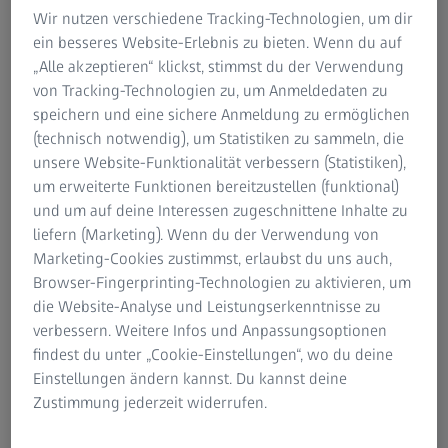
Wir nutzen verschiedene Tracking-Technologien, um dir
ermöglichen einen bisher
ein besseres Website-Erlebnis zu bieten. Wenn du auf
verborgenen Einblick in die
„Alle akzeptieren“ klickst, stimmst du der Verwendung
Lebensräume und
von Tracking-Technologien zu, um Anmeldedaten zu
Rückzugsmöglichkeiten von
speichern und eine sichere Anmeldung zu ermöglichen
(technisch notwendig), um Statistiken zu sammeln, die
Vögeln und anderen Wildtieren.
unsere Website-Funktionalität verbessern (Statistiken),
Ob für regelmäßiges Monitoring
um erweiterte Funktionen bereitzustellen (funktional)
der Bestände oder zur
und um auf deine Interessen zugeschnittene Inhalte zu
Beobachtung von Futter- und
liefern (Marketing). Wenn du der Verwendung von
Marketing-Cookies zustimmst, erlaubst du uns auch,
Nistplätzen – die
Browser-Fingerprinting-Technologien zu aktivieren, um
Anwendungsgebiete sind vielseitig
die Website-Analyse und Leistungserkenntnisse zu
verbessern. Weitere Infos und Anpassungsoptionen
Sebastian Doentgen
findest du unter „Cookie-Einstellungen“, wo du deine
Leiter Category Management, Marketing, Sales &
Einstellungen ändern kannst. Du kannst deine
Service bei ZEISS
Zustimmung jederzeit widerrufen.