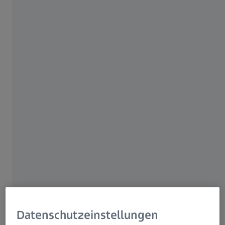
Wildkameras dem Markt. Die Wildkameras überzeugen
mit ihrer hohen Aufnahmequalität, witterungsbeständigen
Technik, einfachen Inbetriebnahme und Bedienung sowie
zuverlässigen Sendefähigkeit in der Natur.
Unsere Umwelt ist voller
Überraschungen. Viele von ihnen
geschehen, ohne dass wir sie
wahrnehmen können. Die
Tierwelt zeigt sich bei
menschlicher Abwesenheit am
Datenschutzeinstellungen
lebendigsten. Wildkameras