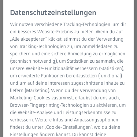
Datenschutzeinstellungen
Wir nutzen verschiedene Tracking-Technologien, um dir
ein besseres Website-Erlebnis zu bieten. Wenn du auf
„Alle akzeptieren“ klickst, stimmst du der Verwendung
von Tracking-Technologien zu, um Anmeldedaten zu
ZEISS Pro-Series Stativ-Kits
speichern und eine sichere Anmeldung zu ermöglichen
Für zuverlässige Stabilität und präzise
(technisch notwendig), um Statistiken zu sammeln, die
unsere Website-Funktionalität verbessern (Statistiken),
Einstellungen.
um erweiterte Funktionen bereitzustellen (funktional)
und um auf deine Interessen zugeschnittene Inhalte zu
Die ZEISS Pro-Series Stativ-Kits bieten außergewöhnliche
liefern (Marketing). Wenn du der Verwendung von
Stabilität dank der robusten Carbonfaserbeine und
Marketing-Cookies zustimmst, erlaubst du uns auch,
optimierten Gummifüße und gewährleisten zuverlässige
Browser-Fingerprinting-Technologien zu aktivieren, um
Leistung bei der Beobachtung und Fotografie von
die Website-Analyse und Leistungserkenntnisse zu
Wildtieren.
verbessern. Weitere Infos und Anpassungsoptionen
ZEISS Pro-Series Stativ-Kits
findest du unter „Cookie-Einstellungen“, wo du deine
Einstellungen ändern kannst. Du kannst deine