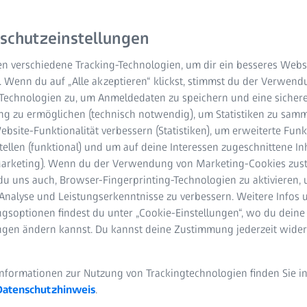
Lasersystemen. Lasergit
schutzeinstellungen
Wellenlängenselektion e
Resonators zur Auswahl
n verschiedene Tracking-Technologien, um dir ein besseres Websi
sogar Multimode-Lasern
. Wenn du auf „Alle akzeptieren“ klickst, stimmst du der Verwen
-Technologien zu, um Anmeldedaten zu speichern und eine sicher
g zu ermöglichen (technisch notwendig), um Statistiken zu samm
Hohe Beugungseff
bsite-Funktionalität verbessern (Statistiken), um erweiterte Fun
tellen (funktional) und um auf deine Interessen zugeschnittene In
Transmissions- un
(Marketing). Wenn du der Verwendung von Marketing-Cookies zus
du uns auch, Browser-Fingerprinting-Technologien zu aktivieren, 
Geringes Streulich
Analyse und Leistungserkenntnisse zu verbessern. Weitere Infos 
gsoptionen findest du unter „Cookie-Einstellungen“, wo du deine
Auswahl an Substr
ungen ändern kannst. Du kannst deine Zustimmung jederzeit wider
Informationen zur Nutzung von Trackingtechnologien finden Sie i
Datenschutzhinweis
.