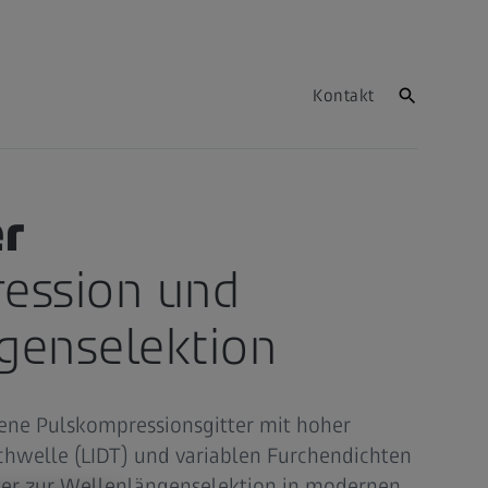
Kontakt
er
ession und
genselektion
ne Pulskompressionsgitter mit hoher
schwelle (LIDT) und variablen Furchendichten
ter zur Wellenlängenselektion in modernen