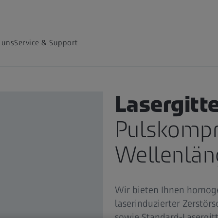
 uns
Service & Support
OPTISCHE GITTER
Lasergitt
Pulskompr
Wellenlän
Wir bieten Ihnen homoge
laserinduzierter Zerstör
sowie Standard-Lasergit