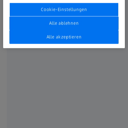
Cookie-Einstellungen
Absenden
Alle ablehnen
Alle akzeptieren
HÄUFIG VERWENDET
Spektrometer-Systeme
Spektrometer-Module
Optische Gitter
ÜBER ZEISS