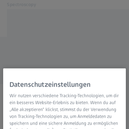
Spectroscopy
Öffnet sich in einem neuen Tab
Anwendungen & Branchen
Produkte
Gitter Katalog Kontakt-
Über uns
Service & Support
Formular
Kontakt
Verwandte ZEISS Websites
Datenschutzeinstellungen
OEM Solutions
Wir nutzen verschiedene Tracking-Technologien, um dir
ZEISS Gruppe
Auswahl
ein besseres Website-Erlebnis zu bieten. Wenn du auf
„Alle akzeptieren“ klickst, stimmst du der Verwendung
Formular wird geladen ...
von Tracking-Technologien zu, um Anmeldedaten zu
speichern und eine sichere Anmeldung zu ermöglichen