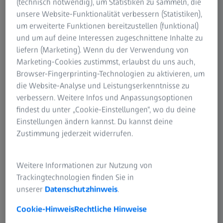
(technisch notwendig), um Statistiken zu sammeln, die
unsere Website-Funktionalität verbessern (Statistiken),
um erweiterte Funktionen bereitzustellen (funktional)
und um auf deine Interessen zugeschnittene Inhalte zu
liefern (Marketing). Wenn du der Verwendung von
Marketing-Cookies zustimmst, erlaubst du uns auch,
Optionale Angaben
Browser-Fingerprinting-Technologien zu aktivieren, um
die Website-Analyse und Leistungserkenntnisse zu
verbessern. Weitere Infos und Anpassungsoptionen
findest du unter „Cookie-Einstellungen“, wo du deine
Einstellungen ändern kannst. Du kannst deine
Zustimmung jederzeit widerrufen.
Ihre im Formular eingetragenen Angaben werden von der
Carl Zeiss Spectroscopy GmbH oder einem autorisierten
Weitere Informationen zur Nutzung von
Vertreter von ZEISS verarbeitet, um Ihre Anfrage per E-
Trackingtechnologien finden Sie in
Mail oder telefonisch zu beantworten. Weitere
unserer
Datenschutzhinweis
.
Informationen über die Datenverarbeitung bei ZEISS
entnehmen Sie bitte unserem
Datenschutzhinweis
.
Cookie-Hinweis
Rechtliche Hinweise