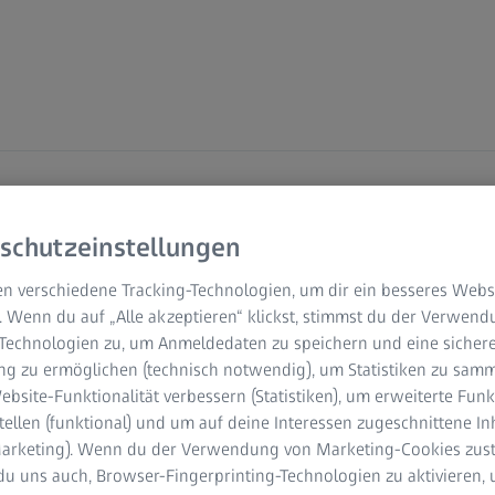
schutzeinstellungen
ovation Insights Hub
n verschiedene Tracking-Technologien, um dir ein besseres Websi
fstelle für unsere
. Wenn du auf „Alle akzeptieren“ klickst, stimmst du der Verwen
-Technologien zu, um Anmeldedaten zu speichern und eine sicher
paper, Webinare und
g zu ermöglichen (technisch notwendig), um Statistiken zu samm
bsite-Funktionalität verbessern (Statistiken), um erweiterte Fun
tellen (funktional) und um auf deine Interessen zugeschnittene In
(Marketing). Wenn du der Verwendung von Marketing-Cookies zus
du uns auch, Browser-Fingerprinting-Technologien zu aktivieren, 