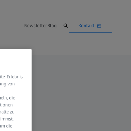
Kontakt
Newsletter
Blog
te-Erlebnis
dung von
e
eln, die
ktionen
halte zu
timmst,
um die