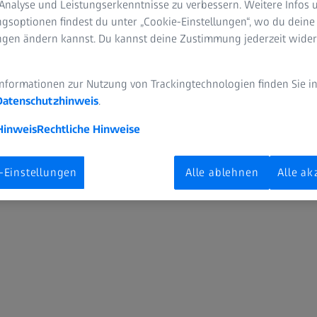
Analyse und Leistungserkenntnisse zu verbessern. Weitere Infos 
nisse, um Ihre digitale Transformation
gsoptionen findest du unter „Cookie-Einstellungen“, wo du deine
 nach Themen zu suchen, die für Ihr
ungen ändern kannst. Du kannst deine Zustimmung jederzeit wider
ng sind.
Informationen zur Nutzung von Trackingtechnologien finden Sie i
Datenschutzhinweis
.
Hinweis
Rechtliche Hinweise
-Einstellungen
Alle ablehnen
Alle ak