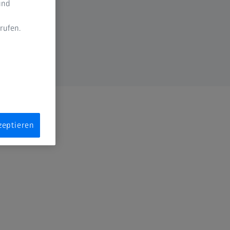
und
rufen.
n
zeptieren