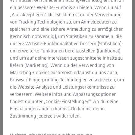
Wir nutzen verschiedene Tracking-Technologien, um dir
moderne Engineering-Methoden und bewährte
ein besseres Website-Erlebnis zu bieten. Wenn du auf
Umsetzung in regulierten Umgebungen. Wir setzen Ihre
„Alle akzeptieren“ klickst, stimmst du der Verwendung
digitale Agenda in konforme Lösungen um, die Ihren
von Tracking-Technologien zu, um Anmeldedaten zu
komplexen Umgebungen gerecht werden und Ergebnisse
speichern und eine sichere Anmeldung zu ermöglichen
liefern.
(technisch notwendig), um Statistiken zu sammeln, die
unsere Website-Funktionalität verbessern (Statistiken),
um erweiterte Funktionen bereitzustellen (funktional)
und um auf deine Interessen zugeschnittene Inhalte zu
Fakten & Zahlen
liefern (Marketing). Wenn du der Verwendung von
Marketing-Cookies zustimmst, erlaubst du uns auch,
über ZEISS Digital Innovation
Browser-Fingerprinting-Technologien zu aktivieren, um
die Website-Analyse und Leistungserkenntnisse zu
verbessern. Weitere Infos und Anpassungsoptionen
00+
2
findest du unter „Cookie-Einstellungen“, wo du deine
Einstellungen ändern kannst. Du kannst deine
Zustimmung jederzeit widerrufen.
 und Tech-Experten
Zertifizier
dorten
in Europa.
Zertifiziert gemäß DIN ISO 