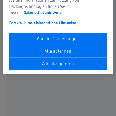
Weitere Informationen zur Nutzung von
27001:20
Trackingtechnologien finden Sie in
Erfahrung im Arbeiten in nac
unserer
Datenschutzhinweis
.
Kundenumfel
Cookie-Hinweis
Rechtliche Hinweise
Cookie-Einstellungen
Das sagen unsere Führungskräfte
Alle ablehnen
Alle akzeptieren