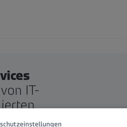
vices
von IT-
ierten
schutzeinstellungen