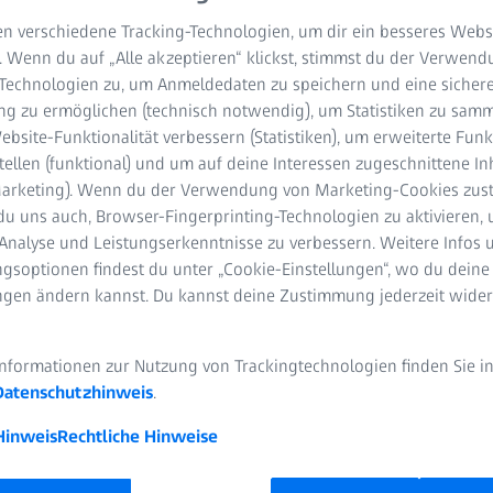
n verschiedene Tracking-Technologien, um dir ein besseres Websi
. Wenn du auf „Alle akzeptieren“ klickst, stimmst du der Verwen
-Technologien zu, um Anmeldedaten zu speichern und eine sicher
g zu ermöglichen (technisch notwendig), um Statistiken zu samm
bsite-Funktionalität verbessern (Statistiken), um erweiterte Fun
tellen (funktional) und um auf deine Interessen zugeschnittene In
(Marketing). Wenn du der Verwendung von Marketing-Cookies zus
du uns auch, Browser-Fingerprinting-Technologien zu aktivieren, 
he der European Commodity Clearing AG (ECC) einerseits bei
Analyse und Leistungserkenntnisse zu verbessern. Weitere Infos 
auch bei einer Reihe von internationalen Projekten im
gsoptionen findest du unter „Cookie-Einstellungen“, wo du deine
rkt sowie bei der Anbindung neuer Märkte.
ungen ändern kannst. Du kannst deine Zustimmung jederzeit wider
Informationen zur Nutzung von Trackingtechnologien finden Sie i
Datenschutzhinweis
.
igital
Hinweis
Rechtliche Hinweise
Da die Tests unter den Vorgabe
Bank durchgeführt werden, be