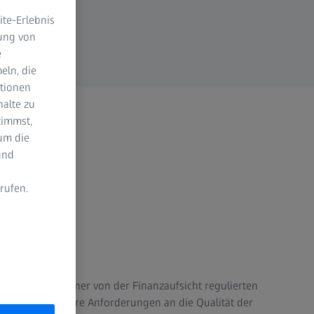
te-Erlebnis
dung von
e
eln, die
ktionen
halte zu
timmst,
um die
und
rufen.
n
n der ECC als einer von der Finanzaufsicht regulierten
stehen besondere Anforderungen an die Qualität der