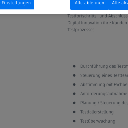
Testdurchführung und der Dok
-Einstellungen
Alle ablehnen
Alle ak
ZEISS Digital Innovation dokume
Testfortschritts- und Abschlus
Digital Innovation ihre Kunden
Testprozesses.
Durchführung des Test
Steuerung eines Testte
Abstimmung mit Fachber
Anforderungsaufnahme u
Planung / Steuerung de
Testfallerstellung
Testüberwachung