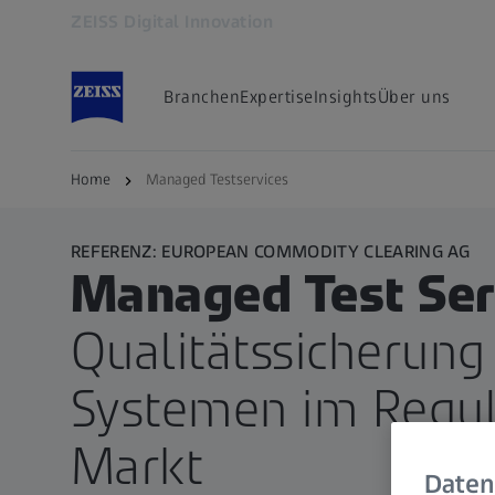
ZEISS Digital Innovation
Öffnet sich in einem neuen Tab
Branchen
Expertise
Insights
Über uns
Home
Managed Testservices
REFERENZ: EUROPEAN COMMODITY CLEARING AG
Managed Test Ser
Qualitätssicherung 
Systemen im Regul
Markt
Daten