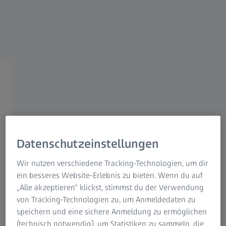
REFERENZ: ZEISS VISION CARE
ZEISS VisuScreen
Strukturierte
Softwareevolution einer
Bestandssoftware
Datenschutzeinstellungen
Wir nutzen verschiedene Tracking-Technologien, um dir
ein besseres Website-Erlebnis zu bieten. Wenn du auf
„Alle akzeptieren“ klickst, stimmst du der Verwendung
von Tracking-Technologien zu, um Anmeldedaten zu
speichern und eine sichere Anmeldung zu ermöglichen
Ziel des Projekts war es, eine Bestandssoftware im
(technisch notwendig), um Statistiken zu sammeln, die