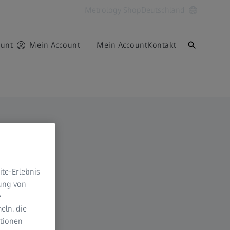
Metrology Shop
Deutschland
ount
Mein Account
Mein Account
Kontakt
te-Erlebnis
dung von
e
eln, die
ktionen