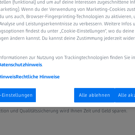
tellen (funktional) und um auf deine Interessen zugeschnittene In
(Marketing). Wenn du der Verwendung von Marketing-Cookies zus
du uns auch, Browser-Fingerprinting-Technologien zu aktivieren, 
Analyse und Leistungserkenntnisse zu verbessern. Weitere Infos 
gsoptionen findest du unter „Cookie-Einstellungen“, wo du deine
ungen ändern kannst. Du kannst deine Zustimmung jederzeit wider
Informationen zur Nutzung von Trackingtechnologien finden Sie i
Messtechnik - hohe Effizienz d
Datenschutzhinweis
.
rte Definition
Hinweis
Rechtliche Hinweise
n Sie, wie Sie die Effizienz durch PMI steigern können, indem Si
-Einstellungen
Alle ablehnen
Alle ak
 in Ihre CAD-Modelle integrieren, um Ihre Prüfung zu automatis
GD&T-Analyse und die Verwendung von PMI mit den Werkzeugen uns
ion und Qualitätssicherung wird Ihnen Zeit und Geld sparen.