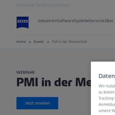
Industrial Quality Solutions
Öffnet sich in einem neuen Tab
Industrien
Software
Systeme
Services
Über
Home
Events
PMI in der Messtechnik
WEBINAR
Daten
PMI in der Messt
Wir nutze
zu bieten
Tracking
Jetzt ansehen
Anmeldun
unsere We