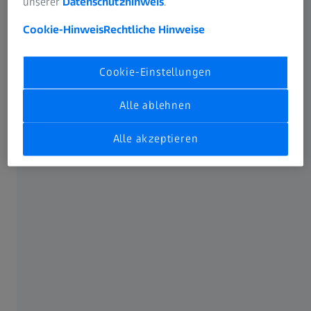
unserer
Datenschutzhinweis
.
Innovative Messtechnik für eine verbesserte
Cookie-Hinweis
Rechtliche Hinweise
Energieeffizienz
Cookie-Einstellungen
Alle ablehnen
Alle akzeptieren
Neue Standards für Qualität und Effizienz