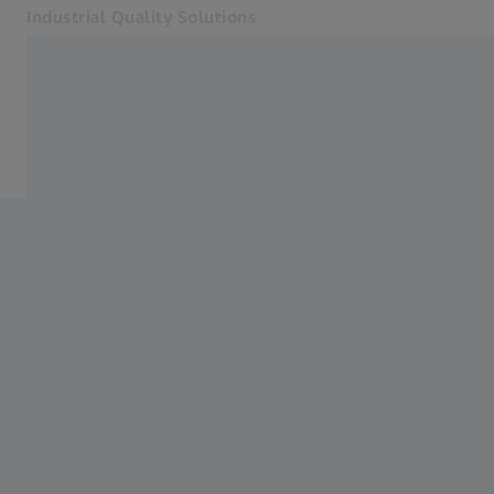
Industrial Quality Solutions
Öffnet sich in einem neuen Tab
Industrien
Power & Energy
Software
Systeme
Services
Über uns
Mein Account
Mein Account
Mein Account
Kontakt
Metrology Shop
Verwandte ZEISS Websites
#HandsOnMetrology