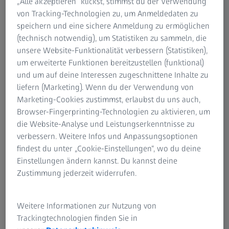
„Alle akzeptieren“ klickst, stimmst du der Verwendung
unerlässlich. Diese Systeme werden in einer Vielzahl von
von Tracking-Technologien zu, um Anmeldedaten zu
Bereichen eingesetzt, darunter Wohn-, Industriegebäude
speichern und eine sichere Anmeldung zu ermöglichen
sowie Krankenhäuser, Reinräume und große
(technisch notwendig), um Statistiken zu sammeln, die
Rechenzentren. Strenge Qualitätssicherungsprozesse
unsere Website-Funktionalität verbessern (Statistiken),
während der Herstellung dieser Systeme sind unerlässlich,
um erweiterte Funktionen bereitzustellen (funktional)
um ihre Effizienz und Zuverlässigkeit sicherzustellen. Eine
und um auf deine Interessen zugeschnittene Inhalte zu
umfassende Qualitätssicherung gewährleistet optimale
liefern (Marketing). Wenn du der Verwendung von
Leistung, verlängert die Lebensdauer und reduziert den
Marketing-Cookies zustimmst, erlaubst du uns auch,
Wartungsbedarf über die gesamte Nutzungsdauer.
Browser-Fingerprinting-Technologien zu aktivieren, um
Messtechnologie von ZEISS ermöglicht präzise
die Website-Analyse und Leistungserkenntnisse zu
Messungen und Inspektion von großen und kleinen
verbessern. Weitere Infos und Anpassungsoptionen
Bauteilen, wodurch ein Höchstmaß an Genauigkeit und
findest du unter „Cookie-Einstellungen“, wo du deine
Zuverlässigkeit in der Herstellung von Wärme- und
Einstellungen ändern kannst. Du kannst deine
Kühlsystemen gewährleistet wird.
Zustimmung jederzeit widerrufen.
Weitere Informationen zur Nutzung von
Qualitätssicherung für Wärme- und
Trackingtechnologien finden Sie in
Kühlsysteme