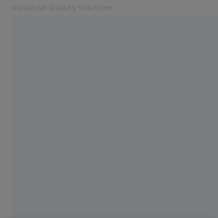
Industrial Quality Solutions
Öffnet sich in einem neuen Tab
Industrien
Automation Integration
Software
Systeme
Services
Über uns
Mein Account
Mein Account
Mein Account
Kontakt
Metrology Shop
Verwandte ZEISS Websites
#HandsOnMetrology