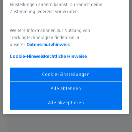
Einstellungen ändern kannst. Du kannst deine
Rentabilität eines Beladesystems aus
Zustimmung jederzeit widerrufen.
der ZEISS Integration Series anhand
Ihres konkreten Beispiels berechnen
Weitere Informationen zur Nutzung von
Trackingtechnologien finden Sie in
Ausschuss und
unserer
Datenschutzhinweis
.
Materialverschwendung auf Null
reduzieren
Cookie-Hinweis
Rechtliche Hinweise
Durchsatz Ihres KMGs erhöhen und
Cookie-Einstellungen
eine Maschinenauslastung von bis zu
94% erreichen
Alle ablehnen
Alle akzeptieren