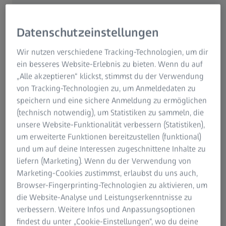
Mikroskopie
ZEISS Gruppe
Datenschutzeinstellungen
Kostenloser ROI-Rechner
Wir nutzen verschiedene Tracking-Technologien, um dir
ein besseres Website-Erlebnis zu bieten. Wenn du auf
für ZEISS Integration Series
„Alle akzeptieren“ klickst, stimmst du der Verwendung
Setzen Sie die volle Effizienz
von Tracking-Technologien zu, um Anmeldedaten zu
speichern und eine sichere Anmeldung zu ermöglichen
Ihres Prozesses frei
(technisch notwendig), um Statistiken zu sammeln, die
unsere Website-Funktionalität verbessern (Statistiken),
um erweiterte Funktionen bereitzustellen (funktional)
Entdecken Sie die möglichen Einsparungen
und um auf deine Interessen zugeschnittene Inhalte zu
und Effizienzgewinne mit unserem
liefern (Marketing). Wenn du der Verwendung von
kostenlosen ROI-Rechner, der auf die ZEISS
Marketing-Cookies zustimmst, erlaubst du uns auch,
Integration Series zugeschnitten ist.
Browser-Fingerprinting-Technologien zu aktivieren, um
die Website-Analyse und Leistungserkenntnisse zu
Jetzt anfordern
verbessern. Weitere Infos und Anpassungsoptionen
findest du unter „Cookie-Einstellungen“, wo du deine