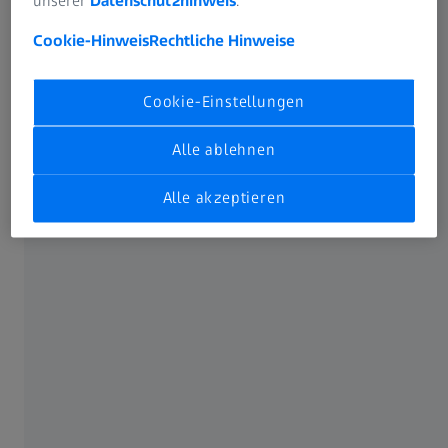
unserer
Datenschutzhinweis
.
detailgenaue Ansprechen von Wild eine große Hilfe.
Cookie-Hinweis
Rechtliche Hinweise
Verfügbare Modelle:
Cookie-Einstellungen
Mono 3x12 T*
Mono 4x12 T*
Alle ablehnen
Mono 6x18 T*
Mono 8x20 T*
Alle akzeptieren
Mono 10x25 T*
MiniQuick 5x10 T*
ZEISS Monoculars