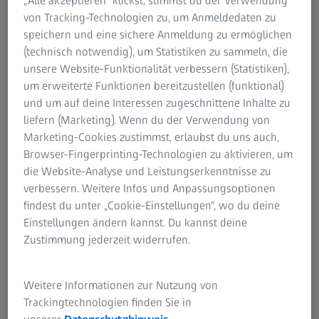
„Alle akzeptieren“ klickst, stimmst du der Verwendung
von Tracking-Technologien zu, um Anmeldedaten zu
speichern und eine sichere Anmeldung zu ermöglichen
(technisch notwendig), um Statistiken zu sammeln, die
unsere Website-Funktionalität verbessern (Statistiken),
um erweiterte Funktionen bereitzustellen (funktional)
und um auf deine Interessen zugeschnittene Inhalte zu
liefern (Marketing). Wenn du der Verwendung von
Marketing-Cookies zustimmst, erlaubst du uns auch,
Browser-Fingerprinting-Technologien zu aktivieren, um
die Website-Analyse und Leistungserkenntnisse zu
verbessern. Weitere Infos und Anpassungsoptionen
Bei Sportevents, im Theater oder in der Natur: Die Monos
findest du unter „Cookie-Einstellungen“, wo du deine
sind kleine Vielseitigkeitskünstler, sowohl für die
Einstellungen ändern kannst. Du kannst deine
Westentasche als auch die Handtasche. Je nach Modell
Zustimmung jederzeit widerrufen.
sind sie als Lupe oder sogar als Fernglas-Verstärkung
geeignet. Auf diese Weise verwandeln Sie Ihr Fernglas in
ein Spektiv, indem Sie die Vergrößerung verdreifachen.
Weitere Informationen zur Nutzung von
Kleinste Details nehmen Sie wahr, Ihnen entgeht nichts.
Trackingtechnologien finden Sie in
Auch für das Beobachten auf weite Distanzen oder das