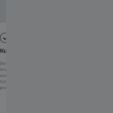
Kurzer Nahbereich
Die Modelle Mono 4x12 T* und 6x18 T* eignen sich aufgrund
ihrer kurzen Naheinstellgrenze auch als Lupe oder Sehhilfe und
sind daher besonders vielseitig einsetzbar. Beim Entziffern von
Schrift oder Lesen einer Straßen- oder Revierkarte kann dies eine
praktische Hilfe sein.
Technische Daten