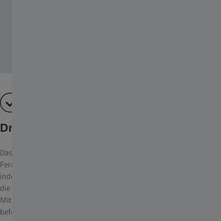
Dreifach verstärkt
Das Mono 3x12 T* verwandelt Ihre Victory FL und Conquest
Ferngläser im Handumdrehen in ein leistungsstarkes Spektiv,
indem es die Vergrößerung verdreifacht. Das ist zum Beispiel für
die Bergjagd eine praktische Alternative zu einem Spektiv.
Mithilfe eines Adapterrings ist das Gerät sicher auf dem Okular
befestigt und es eröffnet sich Ihnen ein detailreiches Seherlebnis.