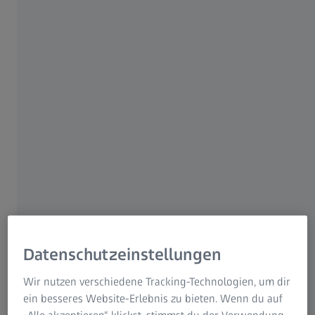
Outdoor-Aktivitäten, da sie selbst kleinste
Details sichtbar machen.
Jetzt weitere Details entdecken
Immer dabei
Kurzer Nahbereich
ZEISS T* Coating
Datenschutzeinstellungen
Wir nutzen verschiedene Tracking-Technologien, um dir
ein besseres Website-Erlebnis zu bieten. Wenn du auf