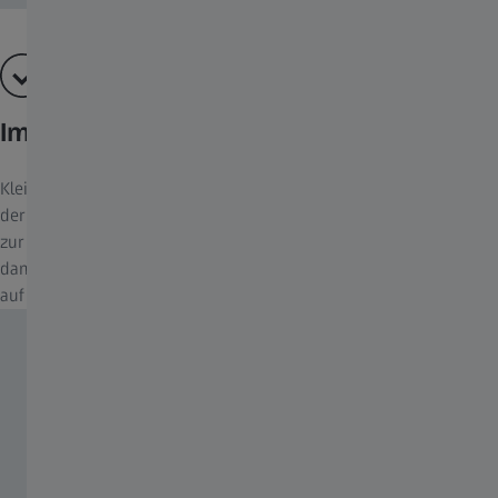
Immer dabei
Klein, leicht und sportlich – Sie haben die kompakten Monos in
der Natur, auf Konzerten oder bei Sportveranstaltungen immer
zur Hand. Sie bringen Details blitzschnell auf Armeslänge heran,
damit Ihnen kein Detail entgeht. Eine Dioptrienverstellung ist bis
auf +|- 4 Dioptrien möglich.