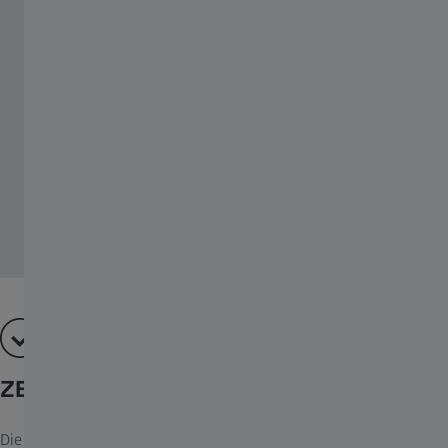
ZEISS T* Coating
Die ZEISS T*-Mehrschichtvergütung garantiert brillante,