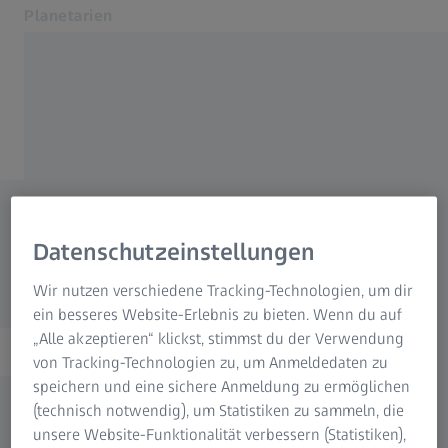
Planetarien
Öffnet sich in einem neuen Tab
Produkte und Lösungen
Home
Service
Download Center
Newsroom
Über uns
Wichtige Dokumente zu
Download Center
Datenschutzeinstellungen
Ihrem Projektionssystem
Kontakt
Verwandte ZEISS Websites
Wir nutzen verschiedene Tracking-Technologien, um dir
ein besseres Website-Erlebnis zu bieten. Wenn du auf
„Alle akzeptieren“ klickst, stimmst du der Verwendung
ZEISS Gruppe
von Tracking-Technologien zu, um Anmeldedaten zu
speichern und eine sichere Anmeldung zu ermöglichen
(technisch notwendig), um Statistiken zu sammeln, die
unsere Website-Funktionalität verbessern (Statistiken),
Kontakt