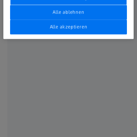
News
Alle ablehnen
Alle akzeptieren
ÜBER ZEISS
ZEISS im Überblick
Karriere
Newsroom
Compliance
SOCIAL MEDIA