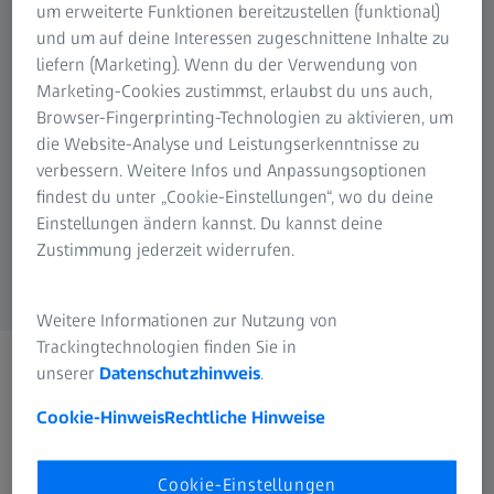
um erweiterte Funktionen bereitzustellen (funktional)
und um auf deine Interessen zugeschnittene Inhalte zu
liefern (Marketing). Wenn du der Verwendung von
Haben Sie noch Fragen?
Marketing-Cookies zustimmst, erlaubst du uns auch,
Wir freuen uns auf Ihre Nachricht!
Browser-Fingerprinting-Technologien zu aktivieren, um
die Website-Analyse und Leistungserkenntnisse zu
verbessern. Weitere Infos und Anpassungsoptionen
findest du unter „Cookie-Einstellungen“, wo du deine
FAQs
Einstellungen ändern kannst. Du kannst deine
Schnelle Antworten auf häufige Fragen
Zustimmung jederzeit widerrufen.
Weitere Informationen zur Nutzung von
Trackingtechnologien finden Sie in
unserer
Datenschutzhinweis
.
HÄUFIG VERWENDET
Cookie-Hinweis
Rechtliche Hinweise
Produktübersicht
Cookie-Einstellungen