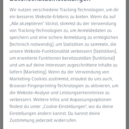
Wir nutzen verschiedene Tracking-Technologien, um dir
ein besseres Website-Erlebnis zu bieten. Wenn du auf
„Alle akzeptieren“ klickst, stimmst du der Verwendung
von Tracking-Technologien zu, um Anmeldedaten zu
speichern und eine sichere Anmeldung zu ermöglichen
(technisch notwendig), um Statistiken zu sammeln, die
unsere Website-Funktionalität verbessern (Statistiken),
um erweiterte Funktionen bereitzustellen (funktional)
 Feierlichkeiten: ZEISS Modell 1 und 2.
Fulldome-Animationen während der Eröffnun
und um auf deine Interessen zugeschnittene Inhalte zu
Jena.
liefern (Marketing). Wenn du der Verwendung von
Marketing-Cookies zustimmst, erlaubst du uns auch,
Browser-Fingerprinting-Technologien zu aktivieren, um
Jena / München, Deutschland | 19. Oktober
die Website-Analyse und Leistungserkenntnisse zu
2023
verbessern. Weitere Infos und Anpassungsoptionen
findest du unter „Cookie-Einstellungen“, wo du deine
Die Eröffnungsveranstaltungen zum Festjahr "100 Jahre
Einstellungen ändern kannst. Du kannst deine
Planetarium" fand am Samstag parallel in München im
Zustimmung jederzeit widerrufen.
Deutschen Museum und im Jenaer Zeiss-Planetarium