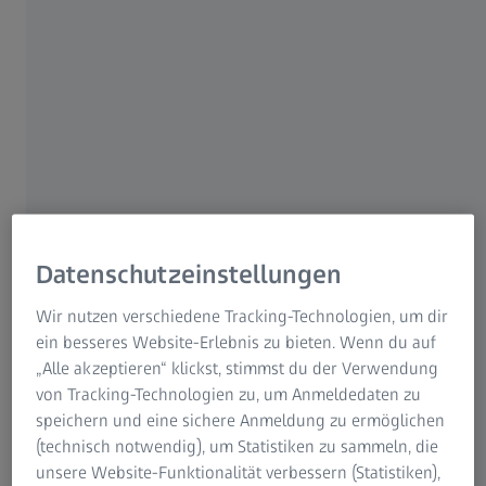
Über diese Show
Entdecken Sie, wie Asteroiden und Kometen im Laufe der
Geschichte mit unserem Planeten kollidiert sind und dabei
den Lauf des Lebens auf der Erde verändert und die Welt,
wie wir sie heute kennen, geformt haben. Die Zuschauer
begeben sich auf eine dynamische Reise auf den Spuren
Datenschutzeinstellungen
von Asteroiden und Kometen, werfen einen Blick auf die
fortschrittlichen Technologien, die es
Wir nutzen verschiedene Tracking-Technologien, um dir
Wissenschaftler:Innen ermöglichen, Asteroiden
ein besseres Website-Erlebnis zu bieten. Wenn du auf
aufzuspüren, bevor sie die Erde erreichen, und
„Alle akzeptieren“ klickst, stimmst du der Verwendung
veranschaulichen historische Weltraumereignisse, deren
von Tracking-Technologien zu, um Anmeldedaten zu
Entstehung Milliarden von Jahren zurückliegt - all das in
speichern und eine sichere Anmeldung zu ermöglichen
einer immersiven, digitalen Kuppel, die die fesselnde
(technisch notwendig), um Statistiken zu sammeln, die
Geschichte unserer kosmischen Ursprünge wie nie zuvor
unsere Website-Funktionalität verbessern (Statistiken),