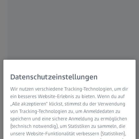
Über diese Show
Eines Nachts macht sich ein Junge auf, um auf seinem
geheimen Hügel Meteore zu beobachten. Doch in dieser
Nacht ist auch ein mysteriöser alter Herr dort, und dann
beginnen Sternschnuppen wie ein Schauer auf sie
herabzuregnen. Der geheimnisvolle Mann spricht eine
Einladung aus: "Komm, lass uns höher in den Himmel
gehen."
Datenschutzeinstellungen
Die beiden begeben sich auf eine magische Reise, die sie
Wir nutzen verschiedene Tracking-Technologien, um dir
über die Wolken und jenseits der Erdatmosphäre führt,
ein besseres Website-Erlebnis zu bieten. Wenn du auf
um sich den Sternschnuppen zu nähern und schließlich so
„Alle akzeptieren“ klickst, stimmst du der Verwendung
hoch zu gelangen, dass sie die ganze Erde überblicken
von Tracking-Technologien zu, um Anmeldedaten zu
können. Durch diese Erfahrung gewinnt der Junge
speichern und eine sichere Anmeldung zu ermöglichen
Einblicke in die Ursprünge von Sternschnuppen und
(technisch notwendig), um Statistiken zu sammeln, die
Meteorschauern und macht einen wichtigen ersten Schritt
unsere Website-Funktionalität verbessern (Statistiken),
in Richtung seines Traums, Wissenschaftler zu werden.