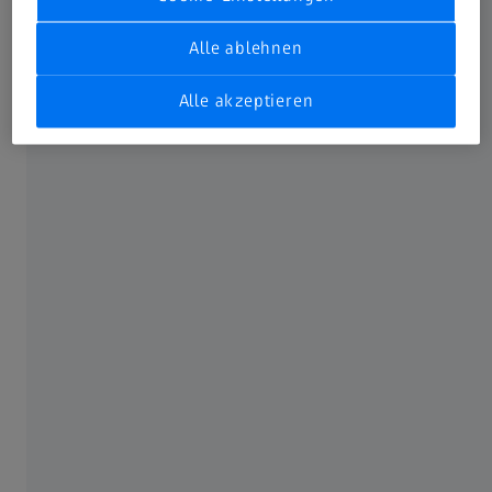
Alle ablehnen
Spezifikation
Alle akzeptieren
Länge
27 min
Zielgruppe
Allgemeines Publikum, Schulklassen
Charakteristik
Fulldome-Film mit 3D-Animationen
und Live-Bildern
Ausrichtung
Unidirektional, für konzentrische
Bestuhlung geeignet