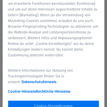
wiederherzustellen und einer Vielzahl von Krankheiten
um erweiterte Funktionen bereitzustellen (funktional)
vorzubeugen, die das Sehvermögen beeinträchtigen.
und um auf deine Interessen zugeschnittene Inhalte zu
liefern (Marketing). Wenn du der Verwendung von
Marketing-Cookies zustimmst, erlaubst du uns auch,
Browser-Fingerprinting-Technologien zu aktivieren, um
die Website-Analyse und Leistungserkenntnisse zu
verbessern. Weitere Infos und Anpassungsoptionen
Trailer (Englisch)
findest du unter „Cookie-Einstellungen“, wo du deine
Einstellungen ändern kannst. Du kannst deine
Zustimmung jederzeit widerrufen.
Weitere Informationen zur Nutzung von
Trackingtechnologien finden Sie in
unserer
Datenschutzhinweis
.
Cookie-Hinweis
Rechtliche Hinweise
Cookie-Einstellungen