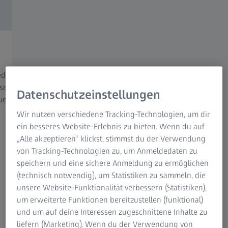
Lehren
Verb
edern
Berichten Sie anderen von Ihren innovativen
Lassen
sersite
Ideen und teilen Sie Neues mit der Community.
Perfor
Datenschutzeinstellungen
ue
Gegenseitiger Austausch ist der Motor jeder
Möglic
Entwicklung!
eindru
Wir nutzen verschiedene Tracking-Technologien, um dir
Welt.
ein besseres Website-Erlebnis zu bieten. Wenn du auf
„Alle akzeptieren“ klickst, stimmst du der Verwendung
von Tracking-Technologien zu, um Anmeldedaten zu
speichern und eine sichere Anmeldung zu ermöglichen
Neugierig? Jetzt ZEISS UNIVIEW Usersite
(technisch notwendig), um Statistiken zu sammeln, die
besuchen!
unsere Website-Funktionalität verbessern (Statistiken),
um erweiterte Funktionen bereitzustellen (funktional)
ZEISS UNIVIEW Usersite
und um auf deine Interessen zugeschnittene Inhalte zu
liefern (Marketing). Wenn du der Verwendung von