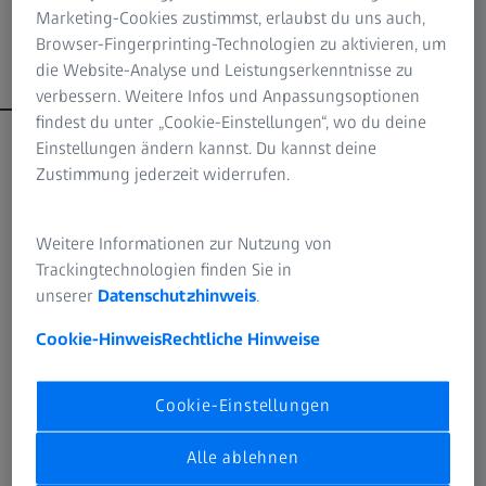
Marketing-Cookies zustimmst, erlaubst du uns auch,
Browser-Fingerprinting-Technologien zu aktivieren, um
Die Bausteine der ZEISS UNIVIEW Usersite
die Website-Analyse und Leistungserkenntnisse zu
verbessern. Weitere Infos und Anpassungsoptionen
findest du unter „Cookie-Einstellungen“, wo du deine
Einstellungen ändern kannst. Du kannst deine
Community Content
Zustimmung jederzeit widerrufen.
Community Content
Weitere Informationen zur Nutzung von
Hier finden Sie die neuesten und relevantesten Module
Trackingtechnologien finden Sie in
oder Ergänzungen für die UNIVIEW Software Suite. Ob
unserer
Datenschutzhinweis
.
Astrophysik, Missionsdaten oder hilfreiche Tools: Sie
Cookie-Hinweis
Rechtliche Hinweise
erhalten alles, was Ihr Planetariumserlebnis bereichert.
Kontaktieren Sie uns und wir sorgen dafür, dass alle
Mitglieder der Community auf Ihre Inhalte zugreifen
Cookie-Einstellungen
können: jederzeit und von überall.
Alle ablehnen