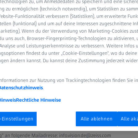
-Technologien zu, um Anmeldedaten zu speichern und eine sicher
 in den letzten Jahren (August 2019 bis S
g zu ermöglichen (technisch notwendig), um Statistiken zu samm
SS Brillengläser über den QR- bzw. alphan
bsite-Funktionalität verbessern (Statistiken), um erweiterte Fun
denkarte registriert hast, kannst du diese j
tellen (funktional) und um auf deine Interessen zugeschnittene In
(Marketing). Wenn du der Verwendung von Marketing-Cookies zus
orm „MyZEISS Vision“ speichern. Zur Vorgehe
du uns auch, Browser-Fingerprinting-Technologien zu aktivieren, 
mber 2025 per Mail – Betreff „MyZEISS Visi
Analyse und Leistungserkenntnisse zu verbessern. Weitere Infos 
k“ – informiert und Mitte Oktober nochmals 
gsoptionen findest du unter „Cookie-Einstellungen“, wo du deine
ungen ändern kannst. Du kannst deine Zustimmung jederzeit wider
Informationen zur Nutzung von Trackingtechnologien finden Sie i
Datenschutzhinweis
.
engläser vor dem 01.08.2023 erworben hast, diese aber bis heute n
s gern für dich übernehmen und deine zusätzliche Gewährleistung
Hinweis
Rechtliche Hinweise
10-stellige Auftragsnummer (z.B. 3025678901) und den 10-stellig
est du auf deiner Kundenkarte. Die Auftragsnummer befindet sich 
-Einstellungen
Alle ablehnen
Alle ak
mmer,
unterhalb des QR-Codes. Schicke bitte diese Informationen mit d
ng“ an folgende Mailadresse:
info.vision.de@zeiss.com