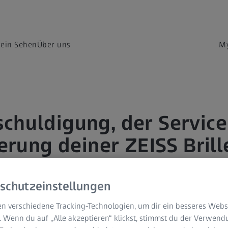
dein Sehen
Über uns
My
schuldigung, der Service
erung deiner ZEISS Bril
s des QR-Codes auf deine
arte steht leider nicht 
schutzeinstellungen
Verfügung.
n verschiedene Tracking-Technologien, um dir ein besseres Websi
. Wenn du auf „Alle akzeptieren“ klickst, stimmst du der Verwen