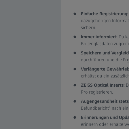
Einfache Registrierung
dazugehörigen Informati
sichern.
Immer informiert:
Du ka
Brillenglasdaten zugreif
Speichern und Vergleic
durchführen und die Erg
Verlängerte Gewährlei
erhältst du ein zusätzli
ZEISS Optical Inserts:
D
Pro registrieren.
Augengesundheit stets
1
Befundbericht
nach ein
Erinnerungen und Upda
erinnern oder erhalte we