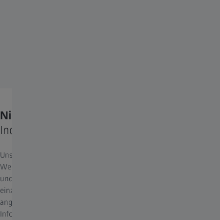
Niemand sieht so wie du.
Individuelle Sehlösungen.
Unser Sehen spielt sich nicht nur auf der körperlichen Ebene ab:
Wenn visuelle Informationen von unseren Augen aufgenommen
und weitergeleitet werden, lösen sie bei jedem von uns ein
einzigartiges Erlebnis aus. Wir sind auf unsere Augen
angewiesen, um klar zu sehen und die besten visuellen
Informationen zu erhalten, die unsere Fantasie anregen und