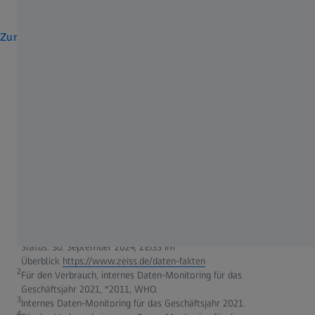
Zur Homepage
Bist du bereit für deine neue Brille?
Finde einen ZEISS Augenoptiker
in deiner Nähe.
1
Status: 30. September 2024, ZEISS im
Überblick
https://www.zeiss.de/daten-fakten
2
Für den Verbrauch, internes Daten-Monitoring für das
Geschäftsjahr 2021, *2011, WHO.
3
Internes Daten-Monitoring für das Geschäftsjahr 2021.
4