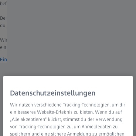
beflügeln.
Deine Sicht verdient die beste Pflege. Weil niemand so sieht wie
du.
Wir bieten maßgeschneiderte Sehlösungen an, da eine
einheitliche Lösung für alle einfach nicht ausreicht.
Finde deine Brillengläser von ZEISS
Datenschutzeinstellungen
Wir nutzen verschiedene Tracking-Technologien, um dir
ein besseres Website-Erlebnis zu bieten. Wenn du auf
„Alle akzeptieren“ klickst, stimmst du der Verwendung
von Tracking-Technologien zu, um Anmeldedaten zu
speichern und eine sichere Anmeldung zu ermöglichen