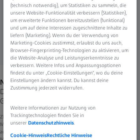
(technisch notwendig), um Statistiken zu sammeln, die
unsere Website-Funktionalität verbessern (Statistiken),
um erweiterte Funktionen bereitzustellen (funktional)
und um auf deine Interessen zugeschnittene Inhalte zu
liefern (Marketing). Wenn du der Verwendung von
Marketing-Cookies zustimmst, erlaubst du uns auch,
Browser-Fingerprinting-Technologien zu aktivieren, um
die Website-Analyse und Leistungserkenntnisse zu
verbessern. Weitere Infos und Anpassungsoptionen
findest du unter „Cookie-Einstellungen“, wo du deine
Einstellungen ändern kannst. Du kannst deine
Niemand sieht dich so wie wir.
Zustimmung jederzeit widerrufen.
Deine Sicht durch die Augen eines Optik-
Giganten.
Weitere Informationen zur Nutzung von
Trackingtechnologien finden Sie in
ZEISS Vision Care ist Teil der größeren ZEISS Gruppe. Mit der
unserer
Datenschutzhinweis
.
Medizintechnik von ZEISS decken wir das gesamte Spektrum der
augenoptischen und augenmedizinischen Versorgung eines
Cookie-Hinweis
Rechtliche Hinweise
Menschen im Laufe seines Lebens ab.