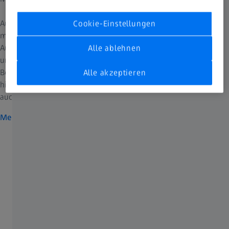
Außer Korrekturgläsern stellen wir auch die Technologie bereit,
Cookie-Einstellungen
mit der Augenoptiker und Augenärzte Tests durchführen und
Augenerkrankungen diagnostizieren und behandeln. Das
Alle ablehnen
umfassende Fachwissen von ZEISS in den verschiedenen
Bereichen der Optik fließt in das Design und die Wissenschaft
Alle akzeptieren
hinter unseren augenoptischen Produkten ein – und natürlich
auch in deine Brillengläser von ZEISS.
Mehr über die ZEISS Gruppe
Schalte DEINE visuelle Welt frei.
Auf unsere Unterstützung kannst du zählen: