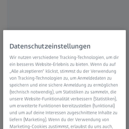
®
DuraVision
Gold UV weist einen
beeindruckenden durchschnittlichen Bayer-
Wert von 16 auf – für eine sehr hohe
3
Kratzfestigkeit.
Datenschutzeinstellungen
Wir nutzen verschiedene Tracking-Technologien, um dir
Spitzenleistung in
ein besseres Website-Erlebnis zu bieten. Wenn du auf
„Alle akzeptieren“ klickst, stimmst du der Verwendung
der
von Tracking-Technologien zu, um Anmeldedaten zu
Beschichtungstechnol
speichern und eine sichere Anmeldung zu ermöglichen
(technisch notwendig), um Statistiken zu sammeln, die
ogie für Brillengläser
unsere Website-Funktionalität verbessern (Statistiken),
um erweiterte Funktionen bereitzustellen (funktional)
neu definiert.
und um auf deine Interessen zugeschnittene Inhalte zu
liefern (Marketing). Wenn du der Verwendung von
Marketing-Cookies zustimmst, erlaubst du uns auch,
Als neuester und hochwertigster Zuwachs der