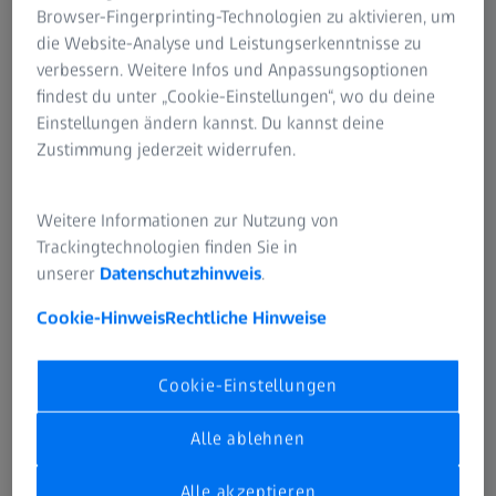
Browser-Fingerprinting-Technologien zu aktivieren, um
Beschichtungsfamilie setzt ZEISS DuraVision Gold UV
die Website-Analyse und Leistungserkenntnisse zu
neue Maßstäbe in der Brillenglasbeschichtung und
verbessern. Weitere Infos und Anpassungsoptionen
definiert unseren Goldstandard neu.
findest du unter „Cookie-Einstellungen“, wo du deine
Einstellungen ändern kannst. Du kannst deine
Zustimmung jederzeit widerrufen.
Weitere Informationen zur Nutzung von
Trackingtechnologien finden Sie in
unserer
Datenschutzhinweis
.
Cookie-Hinweis
Rechtliche Hinweise
Cookie-Einstellungen
Alle ablehnen
Alle akzeptieren