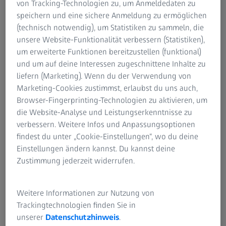
von Tracking-Technologien zu, um Anmeldedaten zu
ausrollen
speichern und eine sichere Anmeldung zu ermöglichen
(technisch notwendig), um Statistiken zu sammeln, die
unsere Website-Funktionalität verbessern (Statistiken),
um erweiterte Funktionen bereitzustellen (funktional)
ZEISS Vision Care, einer der weltweit führenden Hersteller
und um auf deine Interessen zugeschnittene Inhalte zu
für Brillengläser und augenoptische Instrumente, hat
liefern (Marketing). Wenn du der Verwendung von
heute den Erwerb von 10% der Anteile an der Ocumeda
Marketing-Cookies zustimmst, erlaubst du uns auch,
AG („Ocumeda“) von der Fielmann-Gruppe für 10 Mio. €
Browser-Fingerprinting-Technologien zu aktivieren, um
bekanntgegeben. Die aktuelle Unternehmensbewertung
die Website-Analyse und Leistungserkenntnisse zu
von Ocumeda beläuft sich auf insgesamt 100 Mio. €. ZEISS
verbessern. Weitere Infos und Anpassungsoptionen
Vision Care hat die Option, in weiteren Tranchen bis zu
findest du unter „Cookie-Einstellungen“, wo du deine
25% der Anteile zu erwerben.
Einstellungen ändern kannst. Du kannst deine
Zustimmung jederzeit widerrufen.
Sven Hermann, Mitglied des Vorstands der ZEISS Gruppe,
Präsident und CEO ZEISS Consumer Markets: „Unsere
Investition in Ocumeda verdeutlicht, wie wesentlich es für
Weitere Informationen zur Nutzung von
uns ist, das Sehvermögen und die visuelle Gesundheit der
Trackingtechnologien finden Sie in
Menschen zu schützen und zu verbessern. In Ocumeda
unserer
Datenschutzhinweis
.
haben wir einen herausragenden Partner für diese