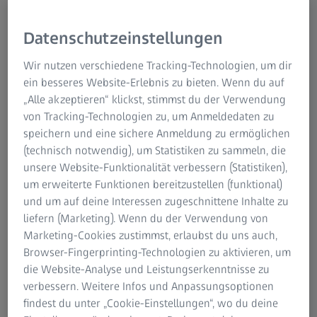
Fortschreitende Kurzsichtigkeit, die so genannte
Datenschutzeinstellungen
progressive Myopie, betrifft hauptsächlich Kinder und
Jugendliche. Eine frühzeitige und genaue Erkennung
Wir nutzen verschiedene Tracking-Technologien, um dir
sowie eine angemessene Reaktion sind notwendig, um
ein besseres Website-Erlebnis zu bieten. Wenn du auf
die Risiken der progressiven Myopie einzudämmen und
„Alle akzeptieren“ klickst, stimmst du der Verwendung
ihr Fortschreiten zu verlangsamen. Mit dem ZEISS MYO
von Tracking-Technologien zu, um Anmeldedaten zu
200 bietet ZEISS nun ein Biometer, das speziell für das
speichern und eine sichere Anmeldung zu ermöglichen
Myopie-Management entwickelt wurde. Das Gerät ist
(technisch notwendig), um Statistiken zu sammeln, die
präzise, benutzerfreundlich und fügt sich nahtlos in das
unsere Website-Funktionalität verbessern (Statistiken),
ZEISS Ökosystem ein. ZEISS MYO 200 unterstützt
um erweiterte Funktionen bereitzustellen (funktional)
Augenoptikerinnen und Augenoptiker dabei, effektives
und um auf deine Interessen zugeschnittene Inhalte zu
Myopie-Management für alle anzubieten.
liefern (Marketing). Wenn du der Verwendung von
Marketing-Cookies zustimmst, erlaubst du uns auch,
Browser-Fingerprinting-Technologien zu aktivieren, um
die Website-Analyse und Leistungserkenntnisse zu
verbessern. Weitere Infos und Anpassungsoptionen
findest du unter „Cookie-Einstellungen“, wo du deine