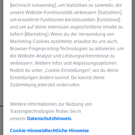
Wege der Produzierbarkeit vorliegen.
(technisch notwendig), um Statistiken zu sammeln, die
unsere Website-Funktionalität verbessern (Statistiken),
Um 1770 soll Benjamin Franklin während eines Ausrittes
um erweiterte Funktionen bereitzustellen (funktional)
die Idee der bifokalen Brille gekommen sein – als
und um auf deine Interessen zugeschnittene Inhalte zu
Franklingläser, Executives und unter anderen Namen bis
liefern (Marketing). Wenn du der Verwendung von
heute verkauft und damit das erfolgreichste Glasdesign
Marketing-Cookies zustimmst, erlaubst du uns auch,
aller Zeiten. Bei diesen Gläsern mit Bildsprung stellte sich
Browser-Fingerprinting-Technologien zu aktivieren, um
die Frage nach den oben genannten Voraussetzungen
die Website-Analyse und Leistungserkenntnisse zu
schlicht nicht. Die Teilung eines Nah- und eines Fernglases
verbessern. Weitere Infos und Anpassungsoptionen
und das Zusammenfügen je einer Hälfte umging
findest du unter „Cookie-Einstellungen“, wo du deine
Probleme, die noch bis in die 1960er Jahre
Einstellungen ändern kannst. Du kannst deine
bildsprungfreien multifokalen Gläsern im Wege standen.
Zustimmung jederzeit widerrufen.
Weitere Informationen zur Nutzung von
Trackingtechnologien finden Sie in
mehr anzeigen
unserer
Datenschutzhinweis
.
Cookie-Hinweis
Rechtliche Hinweise