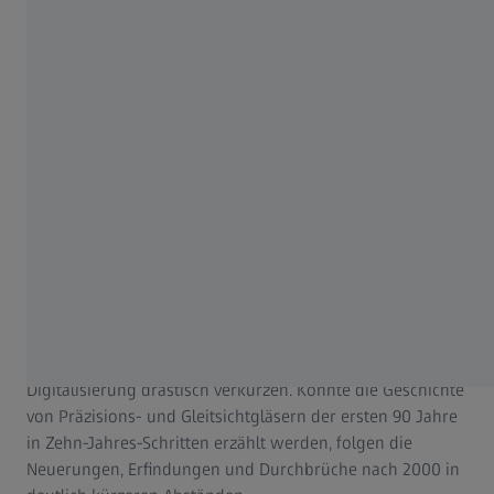
„ausentwickelt“ und bahnbrechende Fortschritte nicht
mehr zu erwarten seien.
Der Einsatz von Computern, die Digitalisierung der
Wertschöpfungsketten, besonders in der Fertigung mit
dem Einzug der Freiformtechnologie, sollten in den
nächsten Jahrzehnten zu zahlreichen Innovationen auch
bei Gleitsichtgläsern führen. Vor allem werden ab Ende
der 1990er Jahre individualisierte Gläser, funktionale
Zusatznutzen und eine Fülle an Optionen den
Gleitsichtglasmarkt prägen. Damit gehen Vorteile für
Brillenträger einher, die für Maitenaz, Lau und andere
Designer der 1950er bis 1980er Jahre nicht erreichbar
waren. Und: Innovationszyklen werden sich mit der
Digitalisierung drastisch verkürzen. Konnte die Geschichte
von Präzisions- und Gleitsichtgläsern der ersten 90 Jahre
in Zehn-Jahres-Schritten erzählt werden, folgen die
Neuerungen, Erfindungen und Durchbrüche nach 2000 in