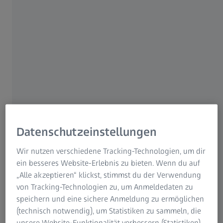
macht das Sehen zu einem aktiven Prozess. Sehen läuft
also nicht einfach wie bei einer starren Videokamera ab,
die Augen stehen nie wirklich still. Erfahren Sie in
folgendem Interview, warum das Verständnis über unser
Sehen maßgeblich für die Entwicklung von Brillengläsern
ist.
Interview mit Dr. Katharina Rifai,
Neurowissenschaftlerin und Physikerin am
Datenschutzeinstellungen
ZEISS Vision Science Lab in Tübingen
Wir nutzen verschiedene Tracking-Technologien, um dir
ein besseres Website-Erlebnis zu bieten. Wenn du auf
Bewegen sich die Augen immer gleich schnell?
„Alle akzeptieren“ klickst, stimmst du der Verwendung
von Tracking-Technologien zu, um Anmeldedaten zu
Es gibt drei typische Augenbewegungen. Einmal die
speichern und eine sichere Anmeldung zu ermöglichen
sogenannten Sakkaden, das sind sehr schnelle
(technisch notwendig), um Statistiken zu sammeln, die
Bewegungen, die ständig stattfinden - bewusst und