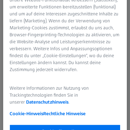
unsere Website-Funktionalität verbessern (Statistiken),
unbewusst. Einmal gestartet, kann diese Art der
um erweiterte Funktionen bereitzustellen (funktional)
Augenbewegung nicht unterbrochen werden. Ihre Dauer
und um auf deine Interessen zugeschnittene Inhalte zu
liegt im Millisekunden-Bereich. Sie dient dazu, einen
liefern (Marketing). Wenn du der Verwendung von
neuen Fixationspunkt anzuvisieren. Manche geschehen
Marketing-Cookies zustimmst, erlaubst du uns auch,
aber auch reflexartig. Es gibt außerdem natürlich die
Browser-Fingerprinting-Technologien zu aktivieren, um
Fixationen, insbesondere von Objekten, denen wir gezielt
die Website-Analyse und Leistungserkenntnisse zu
Aufmerksamkeit schenken wollen oder müssten. In
verbessern. Weitere Infos und Anpassungsoptionen
Fixationsphasen passieren Drift, ein langsames „Wandern
findest du unter „Cookie-Einstellungen“, wo du deine
des Auges“, und die kleine Schwester der Sakkade, die
Einstellungen ändern kannst. Du kannst deine
Mikrosakkade. Die dritte typische Augenbewegung ist das
Zustimmung jederzeit widerrufen.
Verfolgen bewegter Objekte. Die Augenmuskeln sind im
Übrigen sehr leistungsstark. Sie schaffen es, die extrem
schnellen Bewegungen zu erzeugen, aber auch das
Weitere Informationen zur Nutzung von
konzentrierte Verfolgen eines bewegten Objekts.
Trackingtechnologien finden Sie in
unserer
Datenschutzhinweis
.
Kann man diese Muskeln denn trainieren, damit das
Auge besser wird?
Cookie-Hinweis
Rechtliche Hinweise
Nein, diese Muskeln können wir nicht trainieren. Sie