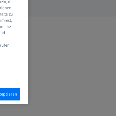
eln, die
ktionen
halte zu
timmst,
um die
und
rufen.
n
zeptieren