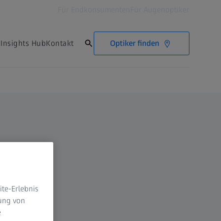
Für Endkonsumenten
Für Augenoptiker
Optiker finden
Insights Hub
Kontakt
te-Erlebnis
dung von
e