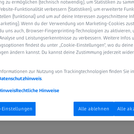
g zu ermöglichen (technisch notwendig), um Statistiken zu samm
bsite-Funktionalität verbessern (Statistiken), um erweiterte Fun
tellen (funktional) und um auf deine Interessen zugeschnittene In
(Marketing). Wenn du der Verwendung von Marketing-Cookies zus
du uns auch, Browser-Fingerprinting-Technologien zu aktivieren, 
Analyse und Leistungserkenntnisse zu verbessern. Weitere Infos 
eller wieder hell: Das sind
gsoptionen findest du unter „Cookie-Einstellungen“, wo du deine
ungen ändern kannst. Du kannst deine Zustimmung jederzeit wider
llengläser von ZEISS.
rte Generation von selbsttönenden Brillengläsern, die auf
Informationen zur Nutzung von Trackingtechnologien finden Sie i
uflage des Produkts wird die Übergangsgeschwindigkeit von
Datenschutzhinweis
.
inaus sorgt ein neues integriertes Basismaterial für einen
Hinweis
Rechtliche Hinweise
ch im Außenbereich.
-Einstellungen
Alle ablehnen
Alle ak