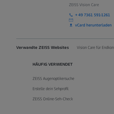
ZEISS Vision Care
+ 49 7361 591-1261
vCard herunterladen
Call contact at
Call contact on mobile at
Send contact a mail to
Verwandte ZEISS Websites
Vision Care für Endk
HÄUFIG VERWENDET
ZEISS Augenoptikersuche
Erstelle dein Sehprofil
ZEISS Online-Seh-Check