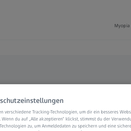
Myopia 
n X
schutzeinstellungen
lengläser der
n verschiedene Tracking-Technologien, um dir ein besseres Websi
on
. Wenn du auf „Alle akzeptieren“ klickst, stimmst du der Verwen
-Technologien zu, um Anmeldedaten zu speichern und eine sicher