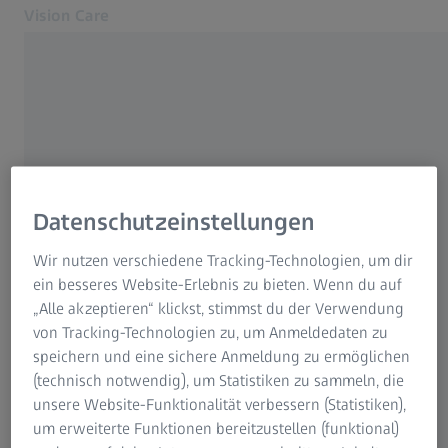
Vision Care
Öffnet sich in einem neuen Tab
Rund ums Sehen
Home
Unsere Lösungen
Teste dein Sehen
Über uns
Datenschutzeinstellungen
MyZEISS Vision
HÄUFIG VERWENDET
Kontakt
Wir nutzen verschiedene Tracking-Technologien, um dir
ein besseres Website-Erlebnis zu bieten. Wenn du auf
Optiker finden
ZEISS Online-Seh-Check
„Alle akzeptieren“ klickst, stimmst du der Verwendung
Für Augenoptiker
von Tracking-Technologien zu, um Anmeldedaten zu
speichern und eine sichere Anmeldung zu ermöglichen
ZEISS Augenoptikersuche
Verwandte ZEISS Websites
(technisch notwendig), um Statistiken zu sammeln, die
unsere Website-Funktionalität verbessern (Statistiken),
Für Augenoptiker
Brillengläser für Autofahrer
um erweiterte Funktionen bereitzustellen (funktional)
ZEISS Sunlens