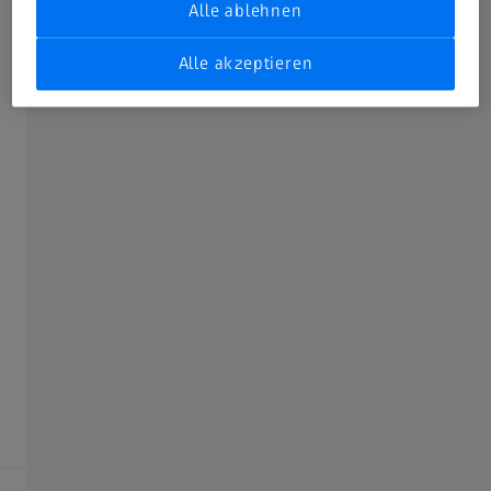
Alle ablehnen
Compliance
Alle akzeptieren
SOCIAL MEDIA
Facebook
Instagram
LinkedIn
YouTube
ZEISS Bereich wählen
Vision Care