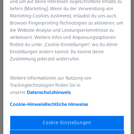
und um auf deine Interessen zugeschnittene Inhalte zu
Informationen über Restrisiken
Erstelle dein Sehprofil
liefern (Marketing). Wenn du der Verwendung von
ZEISS Gruppe
Marketing-Cookies zustimmst, erlaubst du uns auch,
Browser-Fingerprinting-Technologien zu aktivieren, um
ZEISS Gleitsichtbrillengläser
die Website-Analyse und Leistungserkenntnisse zu
verbessern. Weitere Infos und Anpassungsoptionen
Wie putzt und behandelt man seine
findest du unter „Cookie-Einstellungen“, wo du deine
Brille richtig
Einstellungen ändern kannst. Du kannst deine
Zustimmung jederzeit widerrufen.
ÜBER ZEISS
Weitere Informationen zur Nutzung von
Trackingtechnologien finden Sie in
ZEISS im Überblick
unserer
Datenschutzhinweis
.
Cookie-Hinweis
Rechtliche Hinweise
Karriere
Newsroom
Cookie-Einstellungen