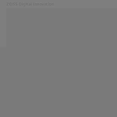
ZEISS Digital Innovation
Öffnet sich in einem neuen Tab
Branchen
Insights
Expertise
Insights
Über uns
Newsletter
Blog
Kontakt
Verwandte ZEISS Websites
ZEISS Gruppe