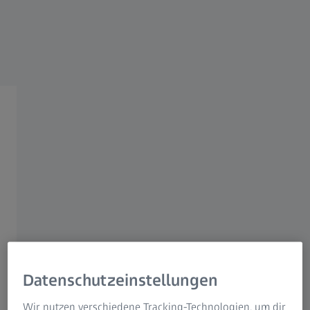
ON-DEMAND WEBINAR
Intelligente Fehleranalyse
& Yield-Optimierung
in der Halbleiterfertigung
Jetzt anschauen
Datenschutzeinstellungen
Wir nutzen verschiedene Tracking-Technologien, um dir