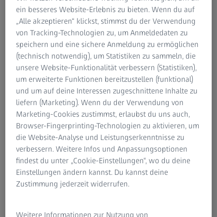
In der Halbleiterfertigung zählt jede Sekunde, denn Fehler
ein besseres Website-Erlebnis zu bieten. Wenn du auf
kosten nicht nur Zeit, sie verursachen Millionen-Verluste.
„Alle akzeptieren“ klickst, stimmst du der Verwendung
Doch wichtige Informationen zur Fehleranalyse sind oft
von Tracking-Technologien zu, um Anmeldedaten zu
über verschiedenste Systeme verteilt. Unser Multi-Agent
speichern und eine sichere Anmeldung zu ermöglichen
Knowledge Retrieval System integriert diese heterogenen
(technisch notwendig), um Statistiken zu sammeln, die
Datenquellen auf intelligente Weise, um eine umfassende
unsere Website-Funktionalität verbessern (Statistiken),
Analyse komplexer Fehlerszenarien zu ermöglichen. Damit
um erweiterte Funktionen bereitzustellen (funktional)
schaffen Hersteller Transparenz, reduzieren Ausfallzeiten
und um auf deine Interessen zugeschnittene Inhalte zu
und steigern den Yield signifikant.
liefern (Marketing). Wenn du der Verwendung von
Marketing-Cookies zustimmst, erlaubst du uns auch,
Warum sollten Sie sich das on-demand Webinar
Browser-Fingerprinting-Technologien zu aktivieren, um
ansehen?
die Website-Analyse und Leistungserkenntnisse zu
verbessern. Weitere Infos und Anpassungsoptionen
In unserem Webinar erfahren Sie, wie moderne KI-
findest du unter „Cookie-Einstellungen“, wo du deine
Methoden wie Retrieval-Augmented Generation (RAG),
Einstellungen ändern kannst. Du kannst deine
Source Grounding und KI-Agenten eingesetzt werden, um
Zustimmung jederzeit widerrufen.
komplexe Fehlerursachen zu identifizieren und KI-
Halluzinationen drastisch zu minimieren. Dieses Vorgehen
Weitere Informationen zur Nutzung von