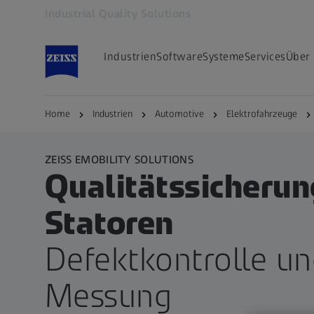
Industrial Quality Solutions
Öffnet sich in einem neuen Tab
Industrien
Software
Systeme
Services
Über
Home
Industrien
Automotive
Elektrofahrzeuge
ZEISS EMOBILITY SOLUTIONS
Qualitätssicherun
Statoren
Defektkontrolle un
Messung