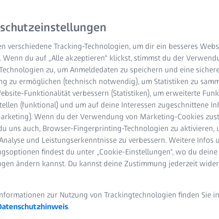
schutzeinstellungen
n verschiedene Tracking-Technologien, um dir ein besseres Websi
. Wenn du auf „Alle akzeptieren“ klickst, stimmst du der Verwen
-Technologien zu, um Anmeldedaten zu speichern und eine sicher
g zu ermöglichen (technisch notwendig), um Statistiken zu samm
bsite-Funktionalität verbessern (Statistiken), um erweiterte Fun
tellen (funktional) und um auf deine Interessen zugeschnittene In
(Marketing). Wenn du der Verwendung von Marketing-Cookies zus
du uns auch, Browser-Fingerprinting-Technologien zu aktivieren, 
Analyse und Leistungserkenntnisse zu verbessern. Weitere Infos 
erausragender E-Motor-Leistu
gsoptionen findest du unter „Cookie-Einstellungen“, wo du deine
toren
ungen ändern kannst. Du kannst deine Zustimmung jederzeit wider
kennung und Digitalisierung
Informationen zur Nutzung von Trackingtechnologien finden Sie i
Datenschutzhinweis
.
r neuesten Generation von Elektromotoren bietet der Stator das 