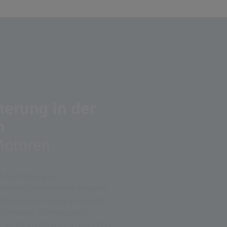
herung in der
n
Motoren
uf die Prüfung und
inzelnen über mehrere Hairpins
utomatische Prüfung mit großer
e erfassten 3D-Messdaten
nspektionssoftware in der ZEISS