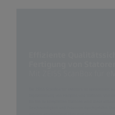
Effiziente Qualitätssic
Fertigung von Statore
Mit ZEISS ScanBox für e
Die ZEISS ScanBox for eMotors ist spezialisiert a
Digitalisierung von Hairpins und Statoren. Von e
bis hin zu kompletten Statoren wird diese volla
Geschwindigkeit und Präzision durchgeführt. Di
werden anschließend über eine leistungsfähige I