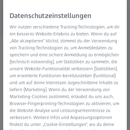
Mikroskopie
ZEISS Gruppe
Datenschutzeinstellungen
Wir nutzen verschiedene Tracking-Technologien, um dir
ein besseres Website-Erlebnis zu bieten. Wenn du auf
„Alle akzeptieren“ klickst, stimmst du der Verwendung
Modellbau
von Tracking-Technologien zu, um Anmeldedaten zu
speichern und eine sichere Anmeldung zu ermöglichen
(technisch notwendig), um Statistiken zu sammeln, die
unsere Website-Funktionalität verbessern (Statistiken),
um erweiterte Funktionen bereitzustellen (funktional)
und um auf deine Interessen zugeschnittene Inhalte zu
3D-Messtechnik für die Inspektion von
liefern (Marketing). Wenn du der Verwendung von
Modellen
Marketing-Cookies zustimmst, erlaubst du uns auch,
Browser-Fingerprinting-Technologien zu aktivieren, um
Die systematische Form- und Maßkontrolle von Wachs-
die Website-Analyse und Leistungserkenntnisse zu
und Schaumstoffmodellen, Wachstrauben, Modellplatten
verbessern. Weitere Infos und Anpassungsoptionen
und -einrichtungen sichert und beschleunigt die
findest du unter „Cookie-Einstellungen“, wo du deine
nachfolgenden Prozessschritte der Formherstellung und