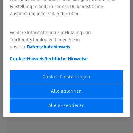
Einstellungen ändern kannst. Du kannst deine
Einfache Rückverfolgbarkeit von
Zustimmung jederzeit widerrufen.
Ergebnissen und Analysen mit GxP-Option
und Audit Trail Tool
Weitere Informationen zur Nutzung von
Trackingtechnologien finden Sie in
unserer
Datenschutzhinweis
.
Cookie-Hinweis
Rechtliche Hinweise
Einfaches und sicheres
Datenzugriffsmanagement
Cookie-Einstellungen
Alle ablehnen
Deep Learning für automatisierte
Alle akzeptieren
Bildanalysen