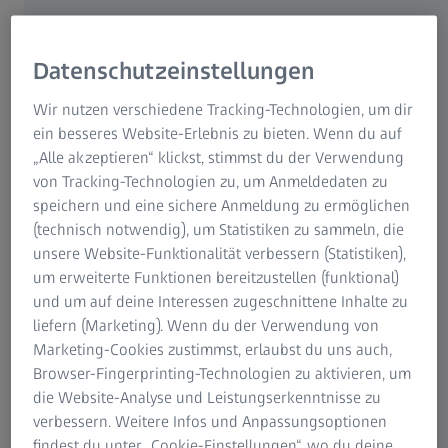
Standortübergreifender Datenaustausch
Datenschutzeinstellungen
(Bilder, Jobs, Berichte/Reports, Methoden,
Wir nutzen verschiedene Tracking-Technologien, um dir
KI-Modelle) und Option eines
ein besseres Website-Erlebnis zu bieten. Wenn du auf
webbasierten, mobilen Zugriffs auf die
„Alle akzeptieren“ klickst, stimmst du der Verwendung
Daten
von Tracking-Technologien zu, um Anmeldedaten zu
speichern und eine sichere Anmeldung zu ermöglichen
(technisch notwendig), um Statistiken zu sammeln, die
unsere Website-Funktionalität verbessern (Statistiken),
um erweiterte Funktionen bereitzustellen (funktional)
Benutzermanagement-System: mit
und um auf deine Interessen zugeschnittene Inhalte zu
liefern (Marketing). Wenn du der Verwendung von
beliebig vielen Clients nutzbar ohne
Marketing-Cookies zustimmst, erlaubst du uns auch,
Zusatzkosten
Browser-Fingerprinting-Technologien zu aktivieren, um
die Website-Analyse und Leistungserkenntnisse zu
verbessern. Weitere Infos und Anpassungsoptionen
findest du unter „Cookie-Einstellungen“, wo du deine