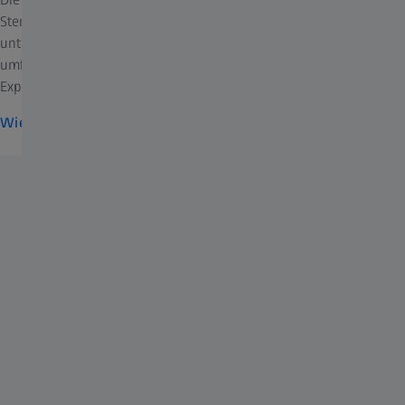
Sternhimmels ist Anspruch zahlreicher Planetarien. ZEISS
unterstützt Sie bei diesem Vorhaben und liefert neben
umfangreicher Ausstattung und zuverlässigem Service, auch
Expertise aus über 100 Jahren Erfahrung im Bereich Planetarien.
Wie ist ein Planetarium aufgebaut?
Neuigkeiten