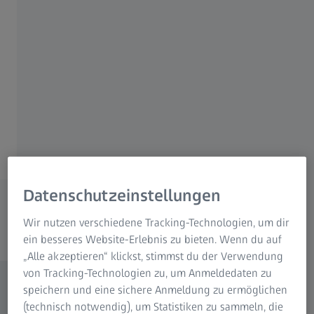
astronomische Visualisierungen und die
Hybrid-Steuerung. ZEISS ist seit 2019 neue
Heimstatt von UNIVIEW™. In Zusammenarbeit
mit professionellen Partnern realisieren wir
auch Projektionskuppeln, Audio- und
Lichtanlagen sowie zahlreiche weitere
projektspezifische Ausstattungen.
Produkt-Highlights
Datenschutzeinstellungen
Hohe Qualität und Zuverlässigkeit zeichnen
Wir nutzen verschiedene Tracking-Technologien, um dir
Planetariumssysteme von ZEISS aus
ein besseres Website-Erlebnis zu bieten. Wenn du auf
„Alle akzeptieren“ klickst, stimmst du der Verwendung
von Tracking-Technologien zu, um Anmeldedaten zu
speichern und eine sichere Anmeldung zu ermöglichen
(technisch notwendig), um Statistiken zu sammeln, die