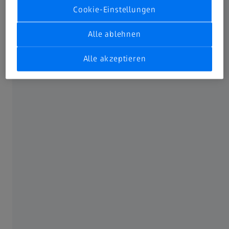
Cookie-Einstellungen
PLANETARIUMSTECHNIK
Alle ablehnen
Alles über ZEISS Sternprojektoren,
Fulldome- und Hybrid-Systeme
Alle akzeptieren