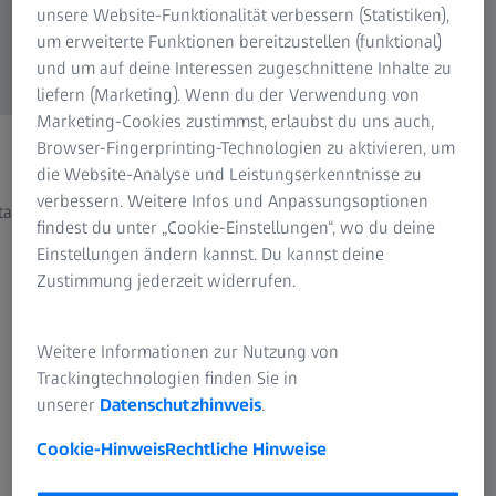
unsere Website-Funktionalität verbessern (Statistiken),
um erweiterte Funktionen bereitzustellen (funktional)
und um auf deine Interessen zugeschnittene Inhalte zu
liefern (Marketing). Wenn du der Verwendung von
Marketing-Cookies zustimmst, erlaubst du uns auch,
Browser-Fingerprinting-Technologien zu aktivieren, um
VELVET LED / VELVET 4K
ZEIS
die Website-Analyse und Leistungserkenntnisse zu
verbessern. Weitere Infos und Anpassungsoptionen
tarien
Premium Digitalprojektoren für Planetarien
Planet
findest du unter „Cookie-Einstellungen“, wo du deine
Expert
Einstellungen ändern kannst. Du kannst deine
Zustimmung jederzeit widerrufen.
Weitere Informationen zur Nutzung von
Trackingtechnologien finden Sie in
unserer
Datenschutzhinweis
.
ZEISS Produkte im Überblick
Cookie-Hinweis
Rechtliche Hinweise
Alles aus einer Hand