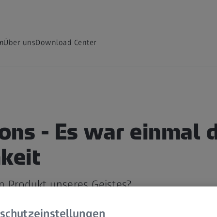
m
Über uns
Download Center
ons - Es war einmal d
keit
ein Produkt unseres Geistes?
R
schutzeinstellungen