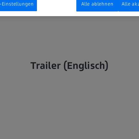
-Einstellungen
Alle ablehnen
Alle ak
ch mehr beeinflussen als diejenigen, die wir verstehen und begr
Trailer (Englisch)