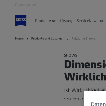
Planetarien
Öffnet sich in einem neuen Tab
Produkte und Lösungen
Service
Newsroo
Home
Produkte und Lösungen
Fulldome Shows
SHOWS
Dimensi
Wirklich
Ist Wirklichkeit 
1. JULI 2018 · 5 MIN. LESEDAUE
Daten