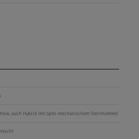
n
show, auch Hybrid mit opto-mechanischem Sternhimmel
emischt