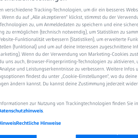
n verschiedene Tracking-Technologien, um dir ein besseres Websi
. Wenn du auf „Alle akzeptieren“ klickst, stimmst du der Verwen
-Technologien zu, um Anmeldedaten zu speichern und eine sicher
g zu ermöglichen (technisch notwendig), um Statistiken zu samm
bsite-Funktionalität verbessern (Statistiken), um erweiterte Fun
tellen (funktional) und um auf deine Interessen zugeschnittene In
 Show
(Marketing). Wenn du der Verwendung von Marketing-Cookies zus
du uns auch, Browser-Fingerprinting-Technologien zu aktivieren, 
 Produkt unseres Geistes? Eine mathematische Maschine? Gibt es p
Analyse und Leistungserkenntnisse zu verbessern. Weitere Infos 
 wenn wie sehen diese aus? Viele Antworten müssen erst noch 
gsoptionen findest du unter „Cookie-Einstellungen“, wo du deine
ragen, die die Menschheit angetrieben haben, das Unerforschte 
ungen ändern kannst. Du kannst deine Zustimmung jederzeit wider
nd Order« verbinden in ihrer neuen Musikshow »Dimensions« di
Informationen zur Nutzung von Trackingtechnologien finden Sie i
senschaft. Von Visualisierungen wissenschaftlicher Daten, über
Datenschutzhinweis
.
ren, bis hin zu künstlerischen Interpretationen physikalischer
 alltägliche Erfahrung. Im Mittelpunkt steht dabei das Erleben d
Hinweis
Rechtliche Hinweise
»Dimensions« ist ein Bilderrausch, getragen von epischer Musik, 
er Zeit spielt. Am Ende bleibt das Gefühl, dass es in uns und um