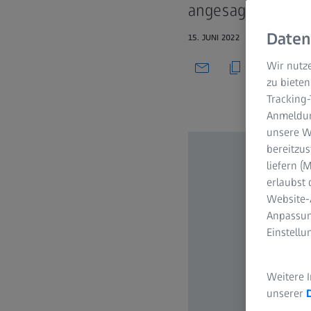
angesagt ist.
Daten
15. JUNI 2022
Wir nutze
zu bieten
Tracking
Anmeldun
unsere We
bereitzus
liefern 
erlaubst 
Website-
Anpassun
Einstell
Weitere 
unserer