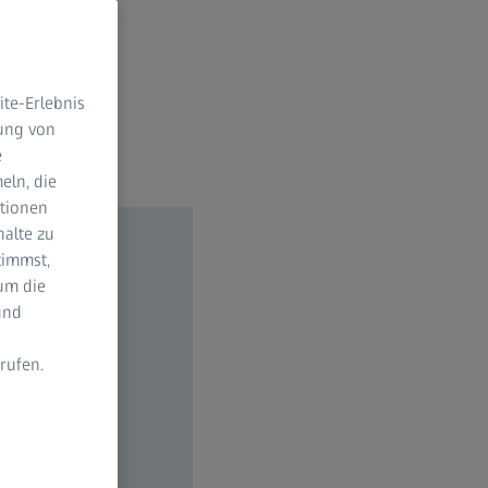
te-Erlebnis
dung von
e
eln, die
ktionen
halte zu
timmst,
um die
und
rufen.
n