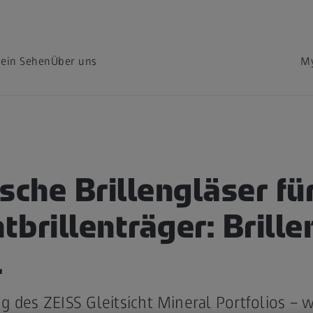
dein Sehen
Über uns
My
sche Brillengläser fü
htbrillenträger: Brill
.
g des ZEISS Gleitsicht Mineral Portfolios –