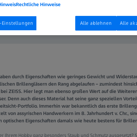
Hinweis
Rechtliche Hinweise
-Einstellungen
Alle ablehnen
Alle ak
 haben durch Eigenschaften wie geringes Gewicht und Widersta
ischen Brillengläsern den Rang abgelaufen – zumindest hinsich
o bei ZEISS. Hier legt man ebenso großen Wert auf die Weitere
ser. Denn auch dieses Material hat seine ganz speziellen Vorte
eitsicht-Portfolio. Immerhin war bekanntlich das erste Brilleng
elt von assyrischen Handwerkern im 8. Jahrhundert v. Chr., sind
n optischen Eigenschaften damals wie heute bestens für Brille
der Ihrem Hobby ganz besonders Staub und Schmutz ausgesetzt? Si