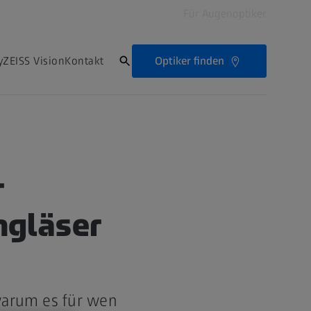
Für Augenoptiker
Optiker finden
ZEISS Vision
Kontakt
r
engläser
 warum es für wen