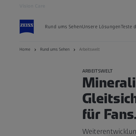
Vision Care
Öffnet sich in einem neuen Tab
Rund ums Sehen
Unsere Lösungen
Teste 
Home
Rund ums Sehen
Arbeitswelt
ARBEITSWELT
Minerali
Gleitsic
für Fans
Weiterentwicklun