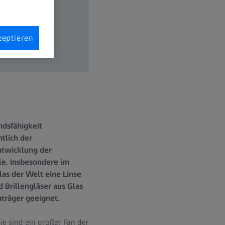
zeptieren
ndsfähigkeit
tlich der
ntwicklung der
ile. Insbesondere im
las der Welt eine Linse
 Brillengläser aus Glas
nträger geeignet.
e sind ein großer Fan der