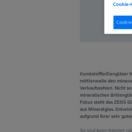
Cookie-
Cookie
Kunststoffbrillengläser
mittlerweile den mineral
Verkaufszahlen. Nicht s
mineralischen Brillenglä
Fokus steht das ZEISS Gl
aus Mineralglas. Entwick
aufgrund ihrer sehr gute
Sie sind beim Arbeiten o