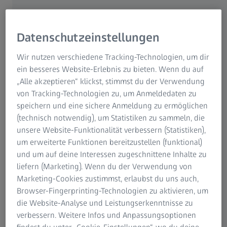
2. Wählen Sie die richtige Kleidung!
Dicht gewebte, schwere Stoffe erzielen einen
Datenschutzeinstellungen
Lichtschutzfaktor von mehr als 40. Ein nasses, dünnes T-
Shirt bietet gerade mal Lichtschutzfaktor 2. Lange Ärmel
Wir nutzen verschiedene Tracking-Technologien, um dir
und lange Hosen sind besser als kurze. Ein guter
ein besseres Website-Erlebnis zu bieten. Wenn du auf
Sonnenhut bedeckt nicht nur unmittelbar den Kopf,
„Alle akzeptieren“ klickst, stimmst du der Verwendung
sondern beschattet auch Nacken, Gesicht und Ohren.
von Tracking-Technologien zu, um Anmeldedaten zu
speichern und eine sichere Anmeldung zu ermöglichen
(technisch notwendig), um Statistiken zu sammeln, die
unsere Website-Funktionalität verbessern (Statistiken),
um erweiterte Funktionen bereitzustellen (funktional)
3. Auch unter den Sonnenhut gehört eine gute
und um auf deine Interessen zugeschnittene Inhalte zu
Sonnenbrille.
liefern (Marketing). Wenn du der Verwendung von
Marketing-Cookies zustimmst, erlaubst du uns auch,
Eine gute Sonnenbrille bietet einen UV-Schutz bis 400
Browser-Fingerprinting-Technologien zu aktivieren, um
Nanometer. Gewissheit gibt das entsprechende Siegel.
die Website-Analyse und Leistungserkenntnisse zu
Aber Vorsicht vor günstigen Urlaubskäufen, hier können
verbessern. Weitere Infos und Anpassungsoptionen
Sie nicht sicher sein, ob die Brille wirklich bis 400 nm