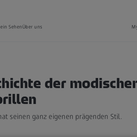
dein Sehen
Über uns
My
chichte der modische
rillen
hat seinen ganz eigenen prägenden Stil.