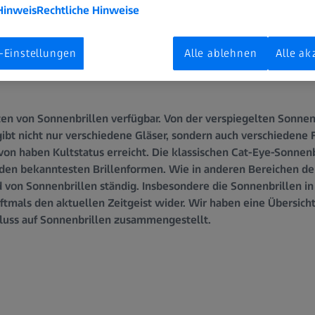
Hinweis
Rechtliche Hinweise
-Einstellungen
Alle ablehnen
Alle ak
en von Sonnenbrillen verfügbar. Von der verspiegelten Sonnen
gibt nicht nur verschiedene Gläser, sondern auch verschiedene
von haben Kultstatus erreicht. Die klassischen Cat-Eye-Sonnenb
den bekanntesten Brillenformen. Wie in anderen Bereichen de
d von Sonnenbrillen ständig. Insbesondere die Sonnenbrillen in 
tmals den aktuellen Zeitgeist wider. Wir haben eine Übersicht
fluss auf Sonnenbrillen zusammengestellt.