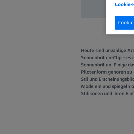
Cookie-
Cookie
Heute sind unzählige Art
Sonnenbrillen-Clip – es 
Sonnenbrillen. Einige da
Pilotenform gehören zu 
Stil und Erscheinungsbil
Mode ein und spiegeln of
Stilikonen und ihren Ein