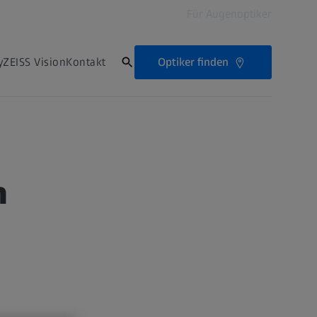
Für Augenoptiker
Optiker finden
ZEISS Vision
Kontakt
n