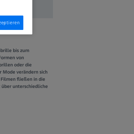
zeptieren
brille bis zum
 Formen von
rillen oder die
r Mode verändern sich
Filmen fließen in die
 über unterschiedliche