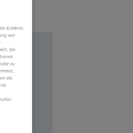
te-Erlebnis
dung von
e
eln, die
ktionen
halte zu
timmst,
um die
und
rufen.
n