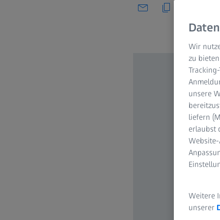
Daten
Wir nutze
zu bieten
Tracking
Anmeldun
unsere We
bereitzus
liefern 
erlaubst 
Website-
Anpassun
Einstell
Weitere 
unserer