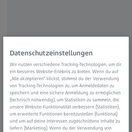
anderen Menschen. Doch wie setzt man seine Augen in
Szene? Wie können Brillengläser unsere Augen beim
Lächeln unterstützen?
Unser Blick ist eines unserer wichtigsten
Kommunikationsmittel. In unseren Augen spiegeln sich
dem Gesprächspartner unsere Gefühle, insbesondere Zu-
und Abneigung, wider. Das geschieht äußerst schnell, und
Datenschutzeinstellungen
zum großen Teil wird es unterbewusst wahrgenommen.
Wir nutzen verschiedene Tracking-Technologien, um dir
Der Blickkontakt ist die Brücke in unseren Gesprächen, die
ein besseres Website-Erlebnis zu bieten. Wenn du auf
uns den Transport von Nachrichten erleichtert.
„Alle akzeptieren“ klickst, stimmst du der Verwendung
von Tracking-Technologien zu, um Anmeldedaten zu
In vielen Situationen des täglichen Lebens, beispielsweise
speichern und eine sichere Anmeldung zu ermöglichen
im Beruf oder auch beim Kennenlernen neuer Personen,
(technisch notwendig), um Statistiken zu sammeln, die
ist es besonders wichtig, auf Anhieb sympathisch zu
unsere Website-Funktionalität verbessern (Statistiken),
wirken. Wir wollen eine angenehme Gesprächssituation
um erweiterte Funktionen bereitzustellen (funktional)
schaffen. Daran beteiligt sind maßgeblich unsere Augen.
und um auf deine Interessen zugeschnittene Inhalte zu
Wenn wir es schaffen, sie entspannt lächeln zu lassen,
liefern (Marketing). Wenn du der Verwendung von
können wir Distanzen überwinden. Doch gerade in